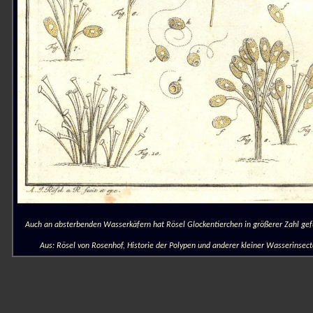
Auch an absterbenden Wasserkäfern hat Rösel Glockentierchen in größerer Zahl ge
Aus: Rösel von Rosenhof, Historie der Polypen und anderer kleiner Wasserinsec