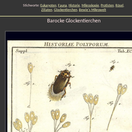
Stichworte:
Eukaryoten
,
Fauna
,
Historie
,
Mikroskopie
,
Protisten
,
Rösel
,
Ziliaten
,
Glockentierchen
,
Bewie's Mikrowelt
Barocke Glockentierchen