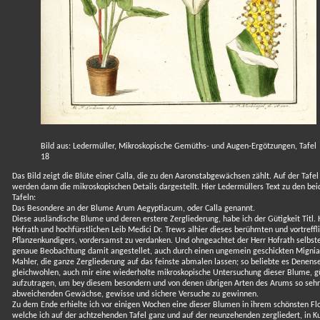
Bild aus: Ledermüller, Mikroskopische Gemüths- und Augen-Ergötzungen, Tafel
18
Das Bild zeigt die Blüte einer Calla, die zu den Aaronstabgewächsen zählt. Auf der Tafel
werden dann die mikroskopischen Details dargestellt. Hier Ledermüllers Text zu den bei
Tafeln:
Das Besondere an der Blume Arum Aegyptiacum, oder Calla genannt.
Diese ausländische Blume und deren erstere Zergliederung, habe ich der Gütigkeit Titl. 
Hofrath und hochfürstlichen Leib Medici Dr. Trews alhier dieses berühmten und vortreffl
Pflanzenkundigers, vordersamst zu verdanken. Und ohngeachtet der Herr Hofrath selbst
genaue Beobachtung damit angestellet, auch durch einen ungemein geschickten Mignia
Mahler, die ganze Zergliederung auf das feinste abmalen lassen; so beliebte es Denens
gleichwohlen, auch mir eine wiederholte mikroskopische Untersuchung dieser Blume, g
aufzutragen, um bey diesem besondern und von denen übrigen Arten des Arums so sehr
abweichenden Gewächse, gewisse und sichere Versuche zu gewinnen.
Zu dem Ende erhielte ich vor einigen Wochen eine dieser Blumen in ihrem schönsten Flo
welche ich auf der achtzehenden Tafel ganz und auf der neunzehenden zergliedert, in Ku