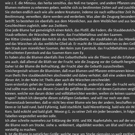
wie z. E. die Mimosa, das herba sensitiva, das Noli me tangere, und andere Pflanzen un
Blumen mehrere zu erkennen geben, welche sich zu bestimmten Zeiten auf und zuschli
Sie sterben endlich auch wie alle andere Kreaturen, indeme sie nach vollbrachter Zeit ih
Bestimmung, verwelken, dürre werden und verderben. Was aber die Zeugung besonder
betrift; So bestehen sie ebenfalls aus dem Männlichen, aus dem Weiblichen und aus b
Geschlechtern zugleich, oder aus Zwittern.
Eine jede Blume hat gemeiniglich einen Kelch, das Pistill, die Federn, die Staubbeutelch
Staub selbsten, die Wärzchen, den Keim, das Fruchtbehältnus und den Saamen.
Der Ritter Linnäus bildet den Kelch als das Hochzeitbette, die staubfäden als das Männl
und das Wärzchen als das weibliche Glied ab. Er macht die Staubbeutelchen zu den Gei
den Staub zum männlichen Saamen, den Keim zum Eyerstock, das Fruchtbehältnns zum
befruchteten Eyerstock und das Saamen Korn zum Ey.
Es haben also die Blumen ebenfalls ihre Geburthstheile wie die Thiere; und die Erfahrun
uns auch, daß allemal die Blüth vor der Frucht, wie die Zeugung vor der Geburth hergeh
Daher ist der Blume die Befruchtung, der Frucht aber die Geburth zuzuschreiben.
Gleichergestalt wissen die Blumisten, daß man Blumen und Pflanzen entmannen könne
man theils ihre staubbeutelchen abschneidet und dabey verhütet, daß eine andere Blu
dieser Art, in der Nähe ist; Theils aber auch die Wärzchen zerschneidet.
Dann erstenfals gehet der Saame oder die Befruchtung, andernfals aber die Frucht verl
Und sollte man nicht aus diesem Grund die gefüllten Blumen mit denen Castraten verg
können, welche von darum dicker und vollblätterichter werden, weilen sie keinen saam
tragen? Jedoch ich übergehe diesen zufälligen Gedanken, und will nur noch von dem
Blumenstaub bemerken, daß er nicht bey einer Blume wie bey der andern, beschaffen s
Denn er ist bald rund, bald Eyförmig, bald stachlicht, bald Nierenförmig, bald wie ein W
Korn, bald eckicht und bald glatt. Wovon g.G. zu seiner Zeit ein jeder besonders, in folg
Tabellen vorgestellet werden solle.
Ich aber schreite nunmehro zur Erklärung der XVIII. und XIX. Kupfertafeln, wo auf der er
die Blume noch am Stocke, siehe a. verkleinert, abgebildet worden, um Blat und Farbe 
vorstellig zu machen.
b. Ist die Blume in natürlicher Größe; welche zwar am Stocke niemalen so weit geöfnet 