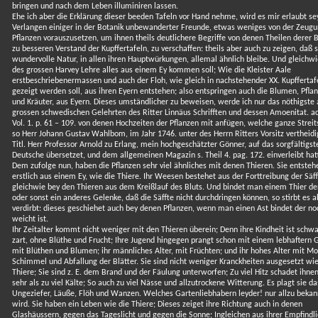
bringen und nach dem Leben illuminiren lassen.
Ehe ich aber die Erklärung dieser beeden Tafeln vor Hand nehme, wird es mir erlaubt se
Verlangen einiger in der Botanik unbewanderter Freunde, etwas weniges von der Zeugu
Pflanzen vorauszusetzen, um ihnen theils deutlichere Begriffe von denen Theilen derer 
zu besseren Verstand der Kupffertafeln, zu verschaffen: theils aber auch zu zeigen, daß s
wundervolle Natur, in allen ihren Hauptwürkungen, allemal ähnlich bleibe. Und gleichw
des grossen Harvey Lehre alles aus einem Ey kommen soll; Wie die Kleister Aale
erstbeschriebenermassen und auch der Floh, wie gleich in nachstehender XX. Kupffertaf
gezeigt werden soll, aus ihren Eyern entstehen; also entspringen auch die Blumen, Pfla
und Kräuter, aus Eyern. Dieses umständlicher zu beweisen, werde ich nur das nöthigste 
grossen schwedischen Gelehrten des Ritter Linnäus Schrifften und dessen Amoenitat. a
Vol. 1. p. 61 – 109. von denen Hochzeiten der Pflanzen mit anfügen, welche ganze Streits
so Herr Johann Gustav Wahlbom, im Jahr 1746. unter des Herrn Ritters Vorsitz vertheidi
Titl. Herr Professor Arnold zu Erlang, mein hochgeschätzter Gönner, auf das sorgfältigst
Deutsche übersetzet, und dem allgemeinen Magazin s. Theil 4. pag. 172. einverleibt hat
Dem zufolge nun, haben die Pflanzen sehr viel ähnliches mit denen Thieren. Sie entsteh
erstlich aus einem Ey, wie die Thiere. Ihr Weesen bestehet aus der Forttreibung der Säff
gleichwie bey den Thieren aus dem Kreißlauf des Bluts. Und bindet man einem Thier d
oder sonst ein anderes Gelenke, daß die Säffte nicht durchdringen können, so stirbt es 
verdirbt: dieses geschiehet auch bey denen Pflanzen, wenn man einen Ast bindet der no
weicht ist.
Ihr Zeitalter kommt nicht weniger mit den Thieren überein; Denn ihre Kindheit ist schw
zart, ohne Blüthe und Frucht; Ihre Jugend hingegen prangt schon mit einem lebhaftern 
mit Blüthen und Blumen; ihr männliches Alter, mit Früchten; und ihr hohes Alter mit M
Schimmel und Abfallung der Blätter. Sie sind nicht weniger Kranckheiten ausgesetzt wie
Thiere; Sie sind z. E. dem Brand und der Fäulung unterworfen; Zu viel Hitz schadet ihne
sehr als zu viel Kälte; So auch zu viel Nässe und allzutrockene Witterung. Es plagt sie da
Ungeziefer, Läuße, Flöh und Wanzen. Welches Gartenliebhabern leyder! nur allzu bekan
wird. Sie haben ein Leben wie die Thiere; Dieses zeiget ihre Richtung auch in denen
Glashäussern, gegen das Tageslicht und gegen die Sonne; Ingleichen aus ihrer Empfindli