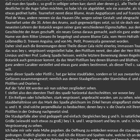
daß man den Spadix c. so groß in selbiger sehen kan; damit aber denen g.L. alle Theile 
deutlicher in die Auge fallen möchten, so habe ich sie abgebildet, wie sie aussahe, als ic
etwas geöfnet hatte. Tournefort nennt diese Blume, Arum Aegyptiacum und auf französ
Pied de Veau, andere nennen sie das Haasen Ohr, wegen seiner Gestalt; und ohngeacht
Tournefort unter die 35. Arten des Arums, auch gegenwärtiges setzt, so ist sie doch vo
neuesten Lehrern der Botanick wegen seiner ganz verschiedenen Eigenschaften, aus de
Geschlechte der Arum geschafft, ein neues Genus daraus gemacht, auch ein ganz ander
Name von dem Ritter Linnaeo ihr beygelegt und unsere Blume Cala, vom Herrn Hofrath
Leibmediko D. Trewen Anguina, und von Ms. Petit, Provenzalia genennet worden.
Daher sind auch die Benennungen derer Theile dieser Cala nicht einerley, immassen Tou
das was bey c. vergrössert vorgestellet habe, den Pistillum nennt, den aber der Herr Rit
Linnäus und Herr Prof. Ludwig Spadix heissen, welche letztere Benennung denen Regeln
Botanick auch gemässer kommt, da das Wort Pistillum bey denen Blumen und Blüthen, 
ganz andern Carakter vorstellet und etwas ganz anders bestimmet, als dieser Theil c. s
will.
Denn dieser Spadix oder Pistill c. hat gar keine staubfäden, sondern er ist aus zweyerley
Gefässen zusammengesezt; nemlich aus denen Staubgefässen oder Staminibus d. und 
Pistillen und Ovarien e.
Auf der Tafel XIX werden wir nun solchen zergliedert sehen.
f. stellet also den obersten Theil des spadir horizontal durchschnitten, vor wovon bey
F. Ein Reifgen oder Scheibchen, stark vergrössert, angebracht worden, um zu sehen, wie
staubbehältnisse um das Mark des Spadix gleichsam im Zirkel herum eingepflanzt stehe
u. und t. tt. sind solche perpendikular zu beobachten, denen bey v. v. die Ovaria mit ihre
Pistillen in der Ordnung nachgesetzt sind.
Die Staubgefäße aber sind gedoppelt und einfach; Dergleichen bey g und h. in natürliche
Größe (wiewohl noch etwas zu groß,) bey i. k. und l. vergrössert und bey m. und n. in hö
Vergrösserung zu sehen.
Ich habe mir sehr viele Mühe gegeben, die Oeffnung zu entdecken woraus die staubküge
gedrungen. Endlich glückte es mir, daß ich die Ritzen und Spalten sahe, welche ich an d