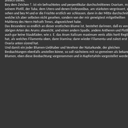
ähnlich siehet.
Bey dem Zeichen ?. ist ein befruchtetes und perpentikular durchschnittenes Ovarium, m
seinem Pistill, der Tuba, dem Utero und denen Embryonibus, am stärksten vergrössert, 
sehen und bey M und er die Früchte erstlich ver schlossen, dann in der Mitte durchschni
welche ich aber selbsten nicht gesehen, sondern von der mir geneigtest mitgetheilten
Mahlerey des Herrn Hofrath Trews, abgezeichnet habe.
Das Besondere so endlich an dieser erotischen Blume ist, bestehet darinnen, daß es von
übrigen Arten des Arums abweicht, und einen andern Spadix, andere Antheren und Pistil
auch gar keine Staubfäden, wie z. E. das Arum Italicum maximum venis albis horti Regii
hat, als welches Filamenta oben, dann Stamina; dann wieder Filamenta und zulezt erst 
Ovaria unten sizend hat.
Und damit ein jeder Blumen-Liebhaber und Verehrer der Naturkunde, der gleichen
Beobachtungen ebenfalls anstellen könne, so soll nächstens mit so gemeinen als bekan
Blumen, eben diese Beobachtung vorgenommen und in Kupfertafeln vorgestellet werde