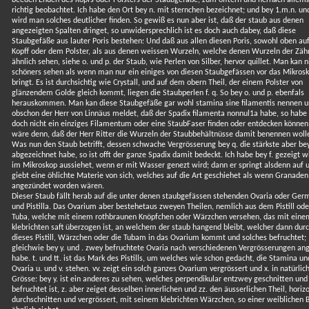
beeden Enden des Kopfs oder Polsters der Staubgefäße, zum öfftern und hernach allema
richtig beobachtet. Ich habe den Ort bey n. mit sternchen bezeichnet; und bey 1.m.n. un
wird man solches deutlicher finden. So gewiß es nun aber ist, daß der staub aus denen
angezeigten Spalten dringet, so unwidersprechlich ist es doch auch dabey, daß diese
Staubgefäße aus lauter Poris bestehen: Und daß aus allen diesen Poris, sowohl oben a
Kopff oder dem Polster, als aus denen weissen Wurzeln, welche denen Wurzeln der Zäh
ähnlich sehen, siehe o. und p. der Staub, wie Perlen von Silber, hervor quillet. Man kan n
schöners sehen als wenn man nur ein einiges von diesen Staubgefässen vor das Mikros
bringt. Es ist durchsichtig wie Crystall, und auf dem obern Theil, der einem Polster von
glänzendem Golde gleich kommt, liegen die Staubperlen f. q. So bey o. und p. ebenfals
herauskommen. Man kan diese Staubgefäße gar wohl stamina sine filamentis nennen 
obschon der Herr von Linnäus meldet, daß der Spadix filamenta nonnul1a habe, so habe 
doch nicht ein einziges Filamentum oder eine StaubFaser finden oder entdecken können
wäre denn, daß der Herr Ritter die Wurzeln der Staubbehältnüsse damit benennen woll
Was nun den Staub betrifft, dessen schwache Vergrösserung bey q. die stärkste aber bey
abgezeichnet habe, so ist offt der ganze Spadix damit bedeckt. Ich habe bey f. gezeigt w
im Mikroskop aussiehet, wenn er mit Wasser genezt wird; dann er springt alsdenn auf 
giebt eine öhlichte Materie von sich, welches auf die Art geschiehet als wenn Granaden
angezündet worden wären.
Dieser Staub fällt herab auf die unter denen staubgefässen stehenden Ovaria oder Ger
und Pistilla. Das Ovarium aber bestehetaus zweyen Theilen, nemlich aus dem Pistill ode
Tuba, welche mit einem rothbraunen Knöpfchen oder Wärzchen versehen, das mit eine
klebrichten saft überzogen ist, an welchem der staub hangend bleibt, welcher dann dur
dieses Pistill, Wärzchen oder die Tubam in das Ovarium kommt und solches befruchtet;
gleichwie bey y. und . zwey befruchtete Ovaria nach verschiedenen Vergrösserungen an
habe. t. und tt. ist das Mark des Pistills, um welches wie schon gedacht, die Stamina un
Ovaria u. und v. stehen. vv. zeigt ein solch ganzes Ovarium vergrössert und x. in natürlic
Grösse: bey y. ist ein anderes zu sehen, welches perpendikular entzwey geschnitten und
befruchtet ist, z. aber zeiget desselben innerlichen und zz. den äusserlichen Theil, horiz
durchschnitten und vergrössert, mit seinem klebrichten Wärzchen, so einer weiblichen 