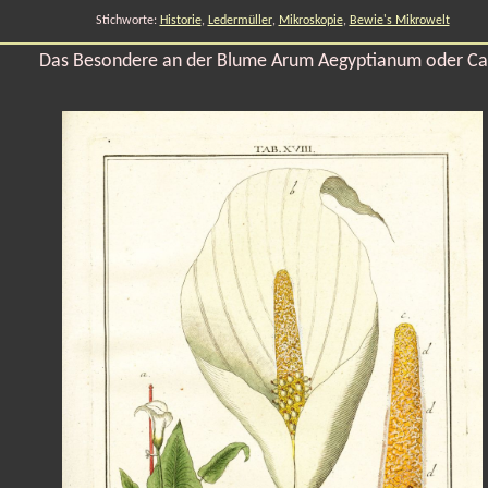
Stichworte:
Historie
,
Ledermüller
,
Mikroskopie
,
Bewie's Mikrowelt
Das Besondere an der Blume Arum Aegyptianum oder Ca