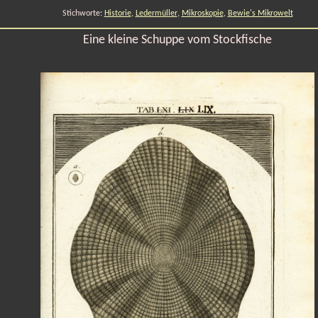
Stichworte:
Historie
,
Ledermüller
,
Mikroskopie
,
Bewie's Mikrowelt
Eine kleine Schuppe vom Stockfische