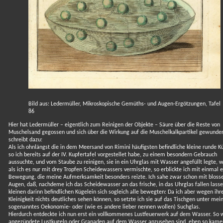
Bild aus: Ledermüller, Mikroskopische Gemüths- und Augen-Ergötzungen, Tafel
86
Hier hat Ledermüller – eigentlich zum Reinigen der Objekte – Säure über die Reste von
Muschelsand gegossen und sich über die Wirkung auf die Muschelkalkpartikel gewunder
schreibt dazu:
Als ich ohnlängst die in dem Meersand von Rimini häufigsten befindliche kleine runde K
so ich bereits auf der IV. Kupfertafel vorgestellet habe, zu einem besondern Gebrauch
aussuchte, und vom Staube zu reinigen, sie in ein Uhrglas mit Wasser angefüllt legte, 
als ich es nur mit drey Tropfen Scheidewassers vermischte, so erblickte ich mit einmal 
Bewegung, die meine Aufmerksamkeit besonders reizte. Ich sahe zwar schon mit bloss
Augen, daß, nachdeme ich das Scheidewasser an das frische, in das Uhrglas fallen lasse
kleinen darinn befindlichen Kügelein sich sogleich alle bewegten: Da ich aber wegen ihr
Kleinigkeit nichts deutliches sehen können, so setzte ich sie auf das Tischgen unter mei
sogenanntes Oekonomie- oder (wie es andere lieber nennen wollen) Suchglas.
Hierdurch entdeckte ich nun erst ein vollkommenes Lustfeuerwerk auf dem Wasser. So 
angezündete Lustkugeln oder Granaden auf dem Wasser anzusehen sind, eben so kame