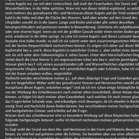
meine Kugeln vor, nur mit dem Unterschied, daß statt der Feuerfunken, hier Dunst und
Wassertheilchen, in die Höhe spritzten. Ware mir nun dieser Anblick ergötzend, so setz
noch mehrers das gewaltsame Hin- und Herstossen dieser Kugeln und der Trieb wodurch
bald in die Höhe und über die Fläche des Wassers, bald aber wieder auf den Grund des
Uhrglaßes sowohl als in die Quere, Länge und Breite und wider alle seiten desselben
herumgeschleudert und gestossen worden in Bewunderung. Gleichwie ein aufgeblasene
oder eine eiserne Kugel, wenn sie mit der größten Gewalt wider einen vesten Boden g
wird, wiederum in die Höhe springt, so sahe ich meine Kugeln; und dieses Lustspiel dau
heynahe eine halbe stunde, so daß ich sie zuletzt unter dem zusammengesetzten Mikro
mit der besten Bequemlichkeit nachzeichnen können. Es zeigen sich daher auf dieser 86
Kupfertafel bey a. und b. diese Kügelein in natürlicher Grösse, c. aber stellet eines davon
wie sie sich unter dem Oekonomieglas d. sehen lassen. Unter dem Marschallischen hin
siehet durch die Linse Numer 3. ein ungewaschnes rohes wie bey e. und ein gereinigtes
Wasser gleich bey f. mit seinen ausspritzenden Luft- und Wassertheilchen abgebildet ist
vergrösserte Uhrglas selbsten aber, mit sämmtlichen Kugeln oder Echiniten, habe ich mi
viel der Raum erlauben wollen, vorgestellet.
Vielleicht werden verschiedene meiner g.L. auf eben diejenige Frage und Gedanken ger
die mir beygefallen: Woher wohl das gewaltsame Stossen und Herumwerfen sowohl als
Ausspritzen dieser Kugeln, entstehen möge? Und ob ich mir schon einige hinlängliche Be
von der Würkung des Scheidewassers nach meiner alten Gewohnheit, dieser Körper ma
können, so folgte ich doch meiner alten Gewohnheit, nach welcher ich noch immer glau
das Fragen keine Schande seye, und erkundigte mich deswegen, da ich ohnehin in Büch
wenig Trost und Nachricht davon finden können, bey verschiedenen meiner hochgeschät
und hochgelahrten Gönner, und erhielte auf die Frage:
Warum doch das scheidewasser eine so besondere Würkung auf diese Körperchen habe
folgende hochgeneigte Antwort, wofür ich hiermit nochmalen meinen gehorsamsten D
erstatte:
Es liegt wohl der Grund von dem Hin- und Herstossen in der Form und Materie dieser kl
Körper, sie sind hol und gehören unter die Echinos. Sie bestehen aber aus einer alkalisc