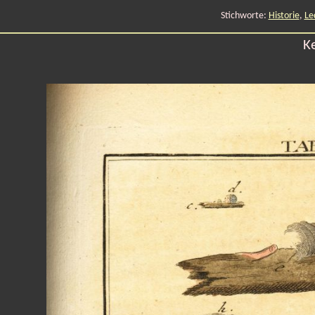
Stichworte:
Historie
,
Le
K