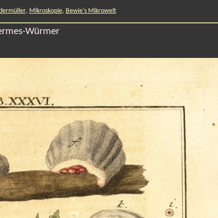
dermüller
,
Mikroskopie
,
Bewie's Mikrowelt
ermes-Würmer