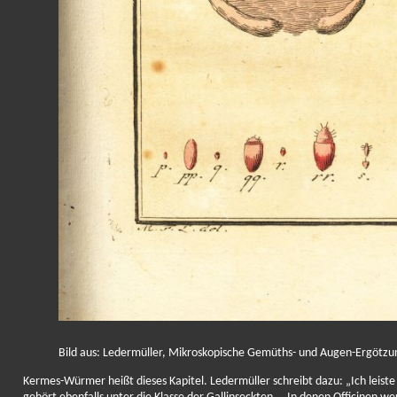
Bild aus: Ledermüller, Mikroskopische Gemüths- und Augen-Ergötzun
Kermes-Würmer heißt dieses Kapitel. Ledermüller schreibt dazu: „Ich leiste