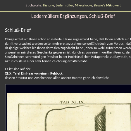
Stichworte:
Historie
,
Ledermüller
,
Mikroskopie
,
Bewie's Mikrowelt
Ledermüllers Ergänzungen, Schluß-Brief
Schluß-Brief
Ohngeachtet ich Ihnen schon so vielerlei Haare zugeschickt habe, daß Ihnen endlich ein 
damit verursachet werden solte, mehrere anzusehen; so weiß ich doch zum Voraus , daß
dasjenige welches ich Ihnen dermalen zugedacht habe , eben so wohl aufnehmen werde
angenehm mir dieses Geschenke gewesen ist, da ich es von einem werthen Freund, de
Straßkirchner, sehr würdigen Provisor in der Hochfürstlichen Hofapotheke zu Bayreuth, 
natürlich als in einer sehr feinen Zeichnung erhalten habe.
Es ist also auf der
XLIX. Tafel Ein Haar von einem Rehbock
,
dessen Struktur und Ansehen von allen andern Haaren gänzlich abweicht.