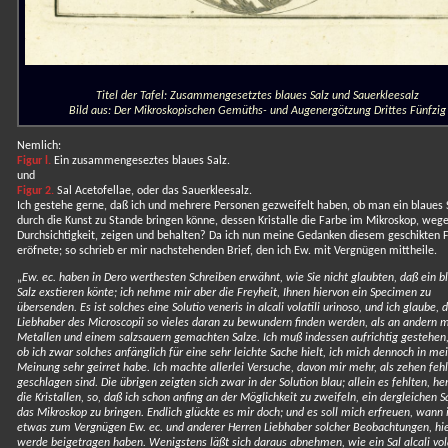
Titel der Tafel: Zusammengesetztes blaues Salz und Sauerkleesalz
Bild aus: Der Mikroskopischen Gemüths- und Augenergötzung Drittes Fünfzig
Nemlich:
Figur l.
Ein zusammengeseztes blaues Salz.
und
Figur 2.
Sal Acetofellae, oder das Sauerkleesalz.
Ich gestehe gerne, daß ich und mehrere Personen gezweifelt haben, ob man ein blaues 
durch die Kunst zu Stande bringen könne, dessen Kristalle die Farbe im Mikroskop, weg
Durchsichtigkeit, zeigen und behalten? Da ich nun meine Gedanken diesem geschikten 
eröfnete; so schrieb er mir nachstehenden Brief, den ich Ew. mit Vergnügen mittheile.
„
Ew. ec. haben in Dero werthesten Schreiben erwähnt, wie Sie nicht glaubten, daß ein b
Salz exstieren könte; ich nehme mir aber die Freyheit, Ihnen hiervon ein Specimen zu
übersenden. Es ist solches eine Solutio veneris in alcali volatili urinoso, und ich glaube, 
Liebhaber des Microscopii so vieles daran zu bewundern finden werden, als an andern m
Metallen und einem salzsauern gemachten Salze. Ich muß indessen aufrichtig gestehen,
ob ich zwar solches anfänglich für eine sehr leichte Sache hielt, ich mich dennoch in me
Meinung sehr geirret habe. Ich machte allerlei Versuche, davon mir mehr, als zehen fehl
geschlagen sind. Die übrigen zeigten sich zwar in der Solution blau; allein es fehlten, he
die Kristallen, so, daß ich schon anfing an der Möglichkeit zu zweifeln, ein dergleichen S
das Mikroskop zu bringen. Endlich glückte es mir doch; und es soll mich erfreuen, wann 
etwas zum Vergnügen Ew. ec. und anderer Herren Liebhaber solcher Beobachtungen, hi
werde beigetragen haben. Wenigstens läßt sich daraus abnehmen, wie ein Sal alcali vol