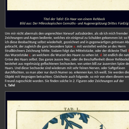
Titel der Tafel: Ein Haar von einem Rehbock
Bild aus: Der Mikroskopischen Gemüths- und Augenergötzung Drittes Fünfzig
Um mir nicht abermals den ungerechten Vorwurf aufzubürden, als ob ich mich fremder
Zeichnungen und Augen bediente, welches ein einigmal zu Schulden gekommen ist; so 
ich diese Beobachtung selbst wiederholt, gezeichnet und in gegenwärtigen getreuen Ab
gebracht, der zugleich die ganz besondere Spize
a.
mit vorstellet welche an des Herrn
Straßkirchners Zeichnung fehlte. Sodann folgt das Mittelstücke, oder der dickeste Theil
das Wurzelstüke
c
. an welchem die Wurzel des Haare zu sehen ist.
d
. ist endlich die nat
Gröse des Haars selbst. Das ganze äussre Nez, oder die Beschaffenheit dieser Rehbock
bestehet aus regelmäsig geflochtenen Sechsecken, von unten biß zur äusersten Spize de
Haars. Und diese Sechsecke sind wiederum mit sehr feinen Nerven, oder Saftgefäsen
durchflochten, so man aber nur durch Numer oo. erkennen kan. Ich weiß, Sie werden di
Objekt mit Vergnügen betrachten. Gleichwie auch folgende, so mir von eben diesem we
Freund zugeschickt worden. Sie finden solche in 2. Figuren oder Zeichnungen auf der
L. Tafel