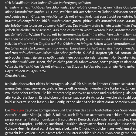
sich kristallistire. Hier haben Sie die Verfertigung selbsten.
Ich nahm reines, flüchtiqes Hirschhornsalz,. (Sal volatile Cornu Cervi) ein halbes Quintge
dünne lamminirtes Kupfer, 15. Gran, welches mit der Scheere zu kleinen Stückchen zersc
und beides in ein Gläschen mischte, so ich mit einem Kork, und sonst wohl verwahrte. H
brachte ich ohngefehr 6. biß 8. Tropfen eines guten Spiritus Salis armoniaci vinosi daran
die Solution desto besser zu bewerkstelligen. Das Mixtum stelte ich ein wenig in die W
jedoch ist hierbei zu observiren, daß man es nicht zu warm werden lasse, ansonsten ech
das Sal volatile. Wollen Ew. ec. mit beikommenden Specimine einen Versuch machen; s
belieben Sie solches ein wenig, jedoch wohl verstopft, zu wärmen, und alsdann mit ein
Hölzlein einen starken Tropfen auf den Schieber zu bringen. Solten wider Vermuthen die
Kristallen nicht stark genug sein, so können Dieselben das Auftragen des Tropfen wieder
und zum anfeuchten des Salzes, wie schon gedacht, 6. biß 8. Tropfen Spir. Sal. Armon. vi
gebrauchen, auch, da sie es nöthig finden, ein paar mehr oder weniger. Nur belieben Sic
dieselben wohl vorzuschen, daß es nicht gänzlich solvirt werde, sonst gelingt es nicht n
Wunsch. Vielleicht kan ich mit einem rothen Salze in balden ebenfals an die Hand gehen
Bayreuth den 25. April 176Z.
Straskirchner.
„
Ich habe also weiter nichts beizutragen, als daß ich Sie, mein liebster Gönner, selbsten 
meine Zeichnung verweise, welche Sie gewiß bewundern werden. Die Farbe Fig. 1. kan
wol nicht höher treiben. Sie bleibt beständig und zwar so schön und durchsichtig, als de
allerkostbarste Saphir. Es sind oben und unten zugespizte Achtecke, welche sich bald vor
bald seitwärts sehen lassen. Eine Configuration aber habe ich nicht daran bemerken kön
Die
2te Figur
zeigt die Konfiguration und Kristallen des Salis Acetofellae oder Sauerklees
Acetofella, oder Alleluja, Lujula & Juiliola, auch Trifolium acetosum seu acidum flore al
purpurescente, Trifolium cordatum & cordiale zu Deutsch, Buch- oder Buschampfer, klei
Waldsauerampfer, Buchklee, Buchbrod, Saurklee, dreyblätterichter Gauchklee, Haasenkl
Gukguksklee, Herzbrod sc. ist dasjenige bekannte Officinal-Kräutchen, aus welchem dies
gemacht ist. Wollen Sie es nachmachen, so unterscheiden sie es nur von dem gemeinen