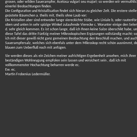
grosen, oder wilden Sauerampfer, Acetosa vulgari seu majori; so werden wir vermuthlic
einerlei Beobachtungen finden.
Die Configuration und Kristallisation findet sich hieran zu gleicher Zelt. Die erstere stelle
geästete Bäumchen a. theils mit, theils ohne Laub vor;
Die Kristallen aber sind entweder lange viereckichte Stäbe, wie Liniale b, oder rautenfö
oben und unten in sehr spizige Winkel zulaufende Vierecke c. Worunter einige den Selen
d. sehr gleich kommen. Es ist schon lange, daß ich Ihnen keine Salze überschikt habe, u
diese Tafel das dritte Fünfzig meiner Mikroskopischen Ergäzungen vollständig macht; s
ich mit dieser gewiß nicht ganz gemeinen Beobachtung den Beschluß machen, und auch
Sauerampfersalz, welches sich ebenfals unter dem Mikroskop recht schön ausnimmt, d
blauen zum Ueberfluß noch mit anfügen.
Sie werden dieses als ein Zeichen meiner aufrichtigen Ergebenheit ansehen, mich Jhrer
beständigen Wohlneygung empfolen sein lassen und versichert sein , daß ich mit
vollkommenster Hochachtung beharren werde ec.
Ew. ec.
Martin Frobenius Ledermüller.