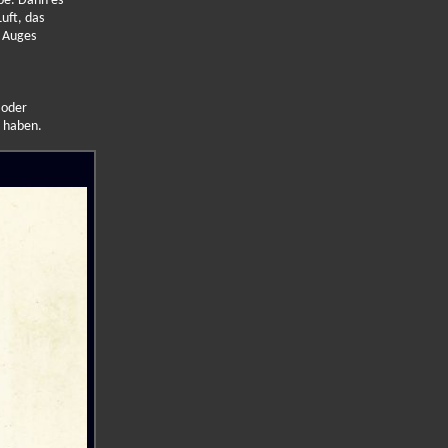
be. Dann es
uft, das
n Auges
 oder
t haben.