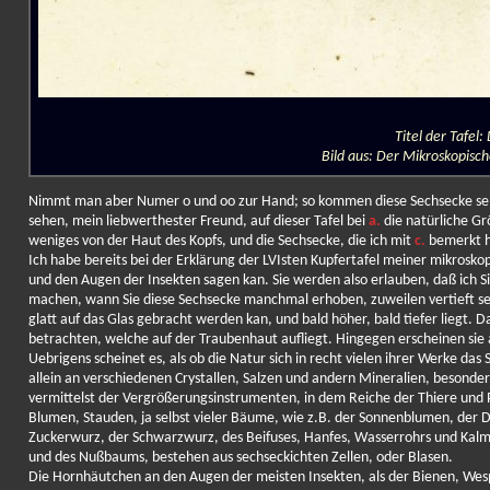
Titel der Tafel
Bild aus: Der Mikroskopisc
Nimmt man aber Numer o und oo zur Hand; so kommen diese Sechsecke sehr
sehen, mein liebwerthester Freund, auf dieser Tafel bei
a.
die natürliche Gr
weniges von der Haut des Kopfs, und die Sechsecke, die ich mit
c.
bemerkt ha
Ich habe bereits bei der Erklärung der LVIsten Kupfertafel meiner mikro
und den Augen der Insekten sagen kan. Sie werden also erlauben, daß ich Sie
machen, wann Sie diese Sechsecke manchmal erhoben, zuweilen vertieft se
glatt auf das Glas gebracht werden kan, und bald höher, bald tiefer liegt. D
betrachten, welche auf der Traubenhaut aufliegt. Hingegen erscheinen sie 
Uebrigens scheinet es, als ob die Natur sich in recht vielen ihrer Werke 
allein an verschiedenen Crystallen, Salzen und andern Mineralien, besonde
vermittelst der Vergrößerungsinstrumenten, in dem Reiche der Thiere und 
Blumen, Stauden, ja selbst vieler Bäume, wie z.B. der Sonnenblumen, der D
Zuckerwurz, der Schwarzwurz, des Beifuses, Hanfes, Wasserrohrs und Kalm
und des Nußbaums, bestehen aus sechseckichten Zellen, oder Blasen.
Die Hornhäutchen an den Augen der meisten Insekten, als der Bienen, Wes