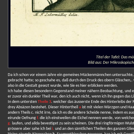
Titel der Tafel: Das m
Bild aus: Der Mikroskopisc
Da ich schon vor einem Jahre ein gemeines Mückenmännchen untersuchte, 
gebracht hatte; so geschahe es, daß durch den Druck des obern Gläschen,.
also in die Gestalt gesezt wurde, wie Sie es hier erblicken werden.
Ich habe diesen besondern Gegenstand meiner nähern Beobachtung, und ein
er zuvor ein dunkler Theil war, den ich auch nicht, wenn ich ihn gegen das
In dem untersten
Theile 3
. welcher das äusserste Ende des Hinterleibs de
drey Absäzen bestehet. Dieser Hintertheil
a
ist mit vielen Wärzgen und Haa
andern Theils c. nicht irre, da ich es die andere Scheide nenne, indem es 
eirunde Oefnung
f.
die ich einstweilen die Eichel nennen werde, von welche
g.
laufen, und allda bevestiget zu sein scheinen. Die drei ringförmigen Wul
grössere aber sahe ich bei
i.
und an den sämtlichen Theilen des ganzen Glie