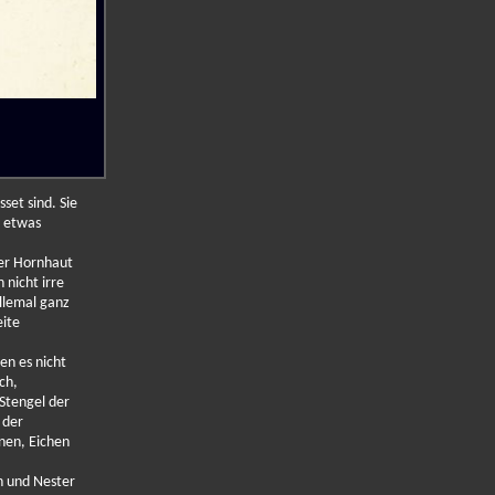
et sind. Sie
t etwas
der Hornhaut
 nicht irre
llemal ganz
eite
en es nicht
ch,
Stengel der
 der
nen, Eichen
n und Nester