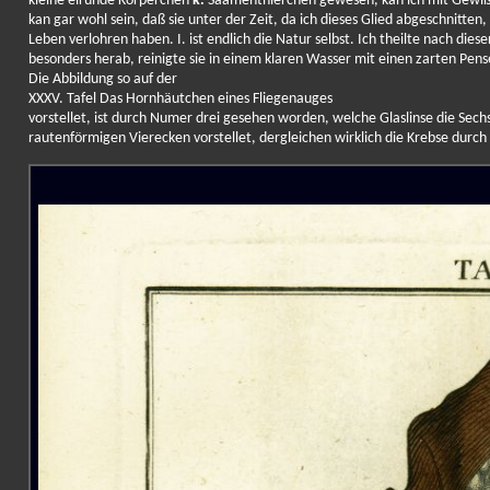
kleine eirunde Körperchen
k.
Saamenthierchen gewesen, kan ich mit Gewißhe
kan gar wohl sein, daß sie unter der Zeit, da ich dieses Glied abgeschnitte
Leben verlohren haben. I. ist endlich die Natur selbst. Ich theilte nach d
besonders herab, reinigte sie in einem klaren Wasser mit einen zarten Pens
Die Abbildung so auf der
XXXV. Tafel Das Hornhäutchen eines Fliegenauges
vorstellet, ist durch Numer drei gesehen worden, welche Glaslinse die Sech
rautenförmigen Vierecken vorstellet, dergleichen wirklich die Krebse durch