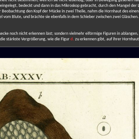
it nicht bestimmen; weil ich sie nicht lebendig, oder in Bewegung gesehen ha
n, eingelegt, bedeckt und dann in das Mikroskop gebracht, durch den Mangel der L
ieser Beobachtung den Kopf der Mücke in zwei Theile, nahm die Hornhaut des eine
el vom Blute, und brächte sie ebenfalls in dem Schieber zwischen zwei Gläschen.
secke noch nicht erkennen läst; sondern vielmehr eiförmige Figuren in ablangen,
 die stärkste Vergrößerung, wie die Figur
d.
zu erkennen gibt, auf ihrer Hornhau