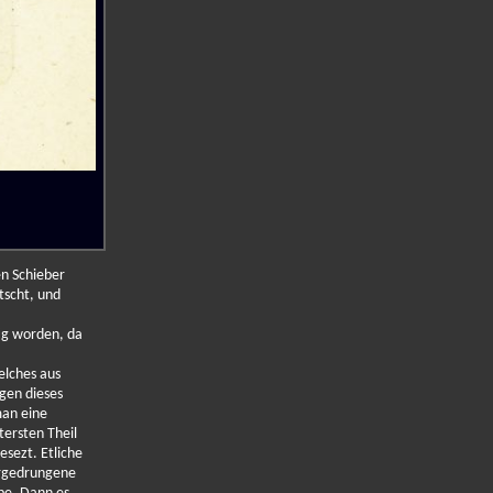
n Schieber
tscht, und
ig worden, da
elches aus
gen dieses
man eine
tersten Theil
sezt. Etliche
orgedrungene