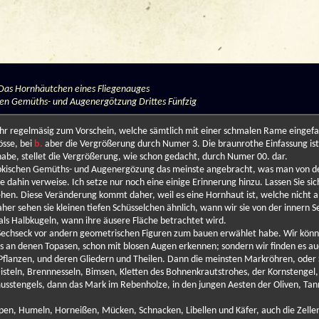
: Das Hornhäutchen eines Fliegenauges
hen Gemüths- und Augenergötzung Drittes Fünfzig
 regelmäsig zum Vorschein, welche sämtlich mit einer schmalen Rame eingefass
össe, bei
b.
aber die Vergrößerung durch Numer 3. Die braunrothe Einfassung is
be, stellet die Vergrößerung, wie schon gedacht, durch Numer 00. dar.
skopkischen Gemüths- und Augenergözung das meinste angebracht, was man von 
 dahin verweise. Ich setze nur noch eine einige Erinnerung hinzu. Lassen Sie sich
hen. Diese Veränderung kommt daher, weil es eine Hornhaut ist, welche nicht a
aher sehen sie kleinen tiefen Schüsselchen ähnlich, wann wir sie von der innern S
als Halbkugeln, wann ihre äusere Fläche betrachtet wird.
das Sechseck vor andern geometrischen Figuren zum bauen erwählet habe. Wir könn
rs an denen Topasen, schon mit blosen Augen erkennen; sondern wir finden es au
Pflanzen, und deren Gliedern und Theilen. Dann die meinsten Markröhren, oder 
isteln, Brennnesseln, Bimsen, Kletten des Bohnenkrautstrohes, der Kornstengel,
usstengels, dann das Mark im Rebenholze, in den jungen Aesten der Oliven, Tan
pen, Humeln, Horneißen, Mücken, Schnacken, Libellen und Käfer, auch die Zelle