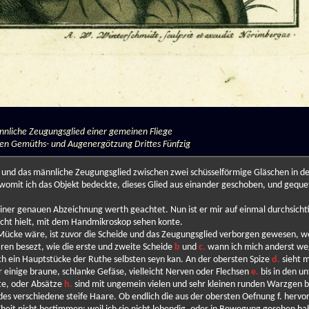
ännliche Zeugungsglied einer gemeinen Fliege
hen Gemüths- und Augenergötzung Drittes Fünfzig
und das männliche Zeugungsglied zwischen zwei schüsselförmige Gläschen in de
 womit ich das Objekt bedeckte, dieses Glied aus einander geschoben, und geque
er genauen Abzeichnung werth geachtet. Nun ist er mir auf einmal durchsicht
 Licht hielt, mit dem Handmikroskop sehen konte.
r Mücke wäre, ist zuvor die Scheide und das Zeugungsglied verborgen gewesen, w
ren besezt, wie die erste und zweite Scheide
b
und
c.
wann ich mich anderst we
auch ein Hauptstücke der Ruthe selbsten seyn kan. An der obersten Spize
d.
sieht 
r einige braune, schlanke Gefäse, vielleicht Nerven oder Flechsen
e.
bis in den un
ste, oder Absätze
h.
sind mit ungemein vielen und sehr kleinen runden Warzgen be
des verschiedene steife Haare. Ob endlich die aus der obersten Oefnung f. herv