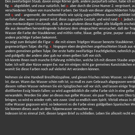
Den zweifarbigen Staub, davon einige Körner gelb, andere purpurfarb sehen, habe ich en
fig.
o.
abgebildet, und zwar natürlich, bei
p.
aber durch die Linse Numer 2. vergrösert, a
verschiedenen Tulpen von mancherlei Farben. Der Staub von dieser abgeschilderten Tulp
mit
q.
und
r.
angemerkt, der mehrentheils wie spizig zugeschliffene Juwelen gebildet ist
verliehrt aber, wenn er genezt wird, diese zugespizte Gestalt, und wird rund
f. t.
jedoch 
dem merkwürdigen Umstande, daß, ob zwar alsdenn diese Kugeln alle blaßgelb erschei
die aus denselben hervordringende Substanz dem ohngeachtet verursachet, daß der Tro
Wasser die Farbe der Staubkörner, und mithin rothe, blaue, gelbe, grüne, purpur- und s
andere prächtige Farben bekommt.
So zeigt zum Beispiel die Figur
u.
die mit einem Tröpfgen Wasser benezte Staubkörner, 
gegenwärtigen Tulpe; die Fig.
x.
hingegen eben dergleichen angefeuchteten Staub aus e
andern gemeinen gelben Tulpe. Der erste hatte zweifärbige Feuchtigkeiten, nehmlich p
und goldgelb; der andere aber gab nur einen gelben Saft von sich.
Ich könnte Ihnen noch manche Erfahrung mitthcilen, welche ich mit diesem Staube ange
habe; ich will aber Kürze wegen Ew. nur ein einiges nicht gar gemeines Kunststükchen e
womit Sie diese Farben noch auf vielerlei Art verändern können.
Nehmen sie eine Handvoll Bresilholzspähne, und giesen frisches reines Wasser, so viel 
ist, daran. Wann das Wasser schön roth ist, so muß es zum Gebrauch abgegossen werd
diesem rothen Wasser nehmen Sie ein Spizgläschen voll vor sich, und lassen einige Tro
distillierten Essig hinein fallen; so wird augenblicklich die rothe Farbe sich in eine gelbe
verwandeln. Werden Sie aber an dieses nun gelbe Wasser, ein paar Tropfen vom Oleo ta
bringen, so wird es wieder roth, wie zuvor. Und so endlich vom Spirit. Vitrioli etwas in d
rothe Wasser gegossen wird, so bekommt es die Farbe eines goldgelben Spanischen We
Sie können dieses auch an dem Tulpenwasser versuchen ec.
Indessen ist es einmal Zeit, diesen langen Brief zu schließen. Leben Sie allezeit recht wo