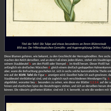
Titel der Tafel: Die Tulpe und etwas besonderes an ihrem Blütenstaub
Bild aus: Der Mikroskopischen Gemüths- und Augenergötzung Drittes Fünfzig
Diese Blumen gehören, wie bekannt, zu den Geschlecht der Hermaphroditen. Ihre sechs 
machen den Kelch derselben, und an dem Fuß eines jeden Blates, stehet ein Staubträg
seinem Staubbeutel
b.
um den Pistill oder Stempel
c.
im Kreiß herum. Dieser Pistill hat
anfänglich ein dreifaches Wärzchen
d.
gleich einem dreifach gedoppelten Hahnenkamm
aber, wann die Befruchtung geschehen ist, sich in sechs solche kammähnliche Theile ent
wie auf der
XLVIII. Tafel
die Figur
a.
anzeigen wird. Daselbst habe ich auch gewiesen, da
Staubbeutel vierblätterigt sind, und sie zugleich nach verschiedenen Wendungen Fig.
b. 
abgebildet, worunter bey
c.
besonders zu sehen, wie diese vier Blätter
1.2.3.4.
auf der s
feinen und elastischen Spize des Beutelträgers stehen, und sich an derselben herum dr
können. Die rükwärts geöfneten Blätter, sind mit 3. 4. bemerkt, so wie die vordern mit 1