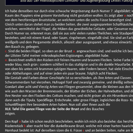
Bild aus: Der Mikroskopischen Gemüths- und Augenergötzung Drittes Fünfzig
Ich habe denselben nur durch eine schwache Vergröserung durch Numer 7. abgebildet; w
Raum des Pappiers eine grösere Vorstellung nicht gestatten wollen. Es zeigt aber
a
noch
von dem herzförmigen Bruststücke, an welchem unten die sechs Füsse bevestiget sind.
Gleich unten daran stehet man zu beiden Seiten, die zwei ausgespannten Schallhäutch
welchen, vermittelst der Flügel, die Müken das gewöhnliche Geläute, oder Gesumse m
Durch Numer oo. erkennet man, daß sie aus sehr vielen runden Theilchen, wie Staubper
bestehen, und mit einem Rand, oder Saum, ringsherum, eingefaßt sind. Sie sind an Far
weißgelb und dem Pergamente ähnlich, allezeit aber ausgespannt, und etwas einwärts
den Bauch zu, gebogen.
c.
Sind die beiden Flügel, so oben an der Brust
a.
angewachsen sind, und welche ich bes
der LIIIsten Tafel meiner mikroskopischen Ergözungen, abgebildet habe.
e.
Bezeichnet endlich den Rücken mit feinen Haaren und braunen Flecken. Seine Farbe i
weder blau, noch grün ; sondern schillert in das stahlgrün und in die dunkle Mausfarbe. E
von oben bis unten mit krummen spizigen Haaren, oder Federn besezt, hat viele Einschni
oder Abtheilungen, und auf einer jeden ein paar braune, folglich acht Flecken.
Die Gestalt und Farben dieser Geschöpfe ist so verschieden, als ihre Arten und Classen.
Schwammerdam hat vierzehen, Hufnagel fünf und zwanzig gemeine, und dreißig selten
Goedart aber acht und Vierzig Arten von Fliegen gesammlet, ohne die kleinen aus den 
wie auch den Warzen der Brennnesseln, der Blätter der Eichen, der Hahnebutten, und di
ihre Nester von den Flocken des Cottuns machen, und nicht gröser als ein Hirsenkorn si
dann auch die Tipula, Speckfliege, Erdschnake, oder grose Fliege, ingleichen die Ross- K
Schunttfliegen ihre besondere Arten haben. Nun soll aber Ihnen auch die
XLII. Tafel Die ganze Fliege von der Seite der Brust
und des Bauches
zeigen.
Den Kopf
a
habe ich schon neulich beschrieben, wohin ich mich also beziehe; das herzf
Rückenstück
b
aber macht hier die dunkelbraune Brust, welche mit einer harten haarich
Hornhaut bedekt ist: Auf derselben sizen die 6. Füsse
c
und an beiden Seiten, nahe am 