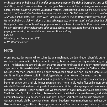
Wahrnehmungen habe ich alle an der gemeinen Stubenmüke richtig befunden, und es lä
schlüßen, daß sich solche auch an den übrigen Arten nehmlich an denjenigen, welche nu
Flügel tragen, nicht viel anders verhalten werden. Doch ich will dieses nicht gewiß beha
weil ich noch nicht alle Geschlechte untersuchen konte. Die Zeit war mir zu kurz, da die
Textbogen schon unter der Preße war. Doch vielleicht ist meine Betrachtung vermögend
Naturliebhaber zu viel wichtigern Untersuchungen aufzumuntern; mir selbst aber, hat si
Gelegenheit zu einer Abhandlung gegeben, welche ich nicht zurücke halten würde, wann
ihr den Schmuck einer gelehrten Feder geben könte. Indessen hoffe hier nicht zu weit
gegangen zu sein, und verbleibe mit wahrer Hochachtung
Euer ec.
Nürnberg den 2o. August. 1762.
A. W. Winterschmidt.
Nota
Wenn Ew. ec. des Herrn Winterschmidts Wahrnehmung an den Fliegen ebenfals prüfen
werden, so müssen Sie ohnfehlbar mit mir zugeben, daß solche richtig und die angezei
zwei Theilchen nicht sowohl die von Swammerdamm und fast allen andern Naturforsch
angemerkte Hämmerlein sind, womit alle Insekten mit zwei Fliegeln, ihr Geläute oder
Gesumse machen, sondern daß sie auch allen diesen Kreaturen dazu dienen, daß sie sic
damit im Flug und freier Luft, im Gleichgewicht erhalten können. Denn es ist nichts
gewisseres, als daß, so balden denen Fliegen diese 2. Hämmerlein oder Balancirstängle
benommen worden sind, sie keiner Spannen hoch mehr in die Höhe fliegen können, son
wie die Flöhe und andere springende Insekten, nur Hüpfen oder springen müssen, welch
nunmehr an vielen Fliegen geprüft und wahrgenommen habe. Daß aber auch diese zwei
Theilchen den Schall zu machen, dienen müssen, habe ich daraus geschlossen, weil sich
eigentlich wahre Geläute oder Gesumse der Fliegen, verliehret und nur das schwache
Geräusche übrig bleibt, welches sie mit denen beeden Fliegeln machen, wann diese zw
Hämmerlein ausgerauft oder ihnen genommen sind. Man kan dieses am sichersten erfa