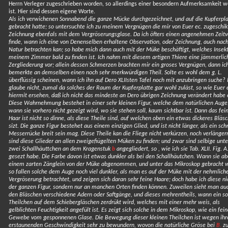
Herrn Verleger zugeschrieben worden, so allerdings einer besondern Aufmerksamkeit w
ist. Hier sind dessen eigene Worte.
Als ich verwichenen Sonnabend die ganze Mücke durchgezeichnet, und auf die Kupferpla
gebracht hatte; so untersuchte ich zu meinem Vergnügen die mir von Euer ec. zugeschik
Zeichnung ebenfals mit dem Vergröserungsglase. Da ich öfters einen angenehmen Zeitv
finde, wann ich eine von Denenselben erhaltene Observation, oder Zeichnung, auch nach
Natur betrachten kan; so habe mich dann auch mit der Müke beschäftigt, welches Insekt
meinem Zimmer bald zu finden ist. Ich nahm mit diesem artigen Thiere eine jämmerlic
Zergliederung vor; allein dessen Schmerzen brachten mir ein groses Vergnügen, dann ic
bemerkte an demselben einen noch sehr merkwürdigen Theil. Solte es wohl dem g. L.
überflüssig scheinen, wann ich ihn auf Dero XLIIsten Tafel noch mit anzubringen suche? 
glaube nicht, zumal da solches der Raum der Kupferplatte gar wohl zuläst, so wie Euer 
hiermit ersehen, daß ich nicht das mindeste an Dero übrigen Zeichnung verändert habe 
Diese Wahrnehmung bestehet in einer sehr kleinen Figur, welche dem natürlichen Auge
wann sie vorhero nicht gezeigt wird, wo sie stehen soll, kaum sichtbar ist. Dann das fei
Haar ist nicht so dinne, als diese Theile sind, auf welchen oben ein etwas dickeres Bläs
sizt. Die ganze Figur bestehet aus einem einzigen Glied, und ist nicht länger, als ein sc
Messerrücke breit sein mag. Diese Theile kan die Fliege nicht verkürzen, noch verlänger
sind diese Glieder an allen zweigefiügelten Müken zu finden; und zwar sind selbige unt
zwei Schallhäuttchen an dem Kragenstuk
b
angegliedert, so , wie ich sie Tab. XLII. Fig. A
gesezt habe. Die Farbe davon ist etwas dunkler als bei den Schallhäutchen. Wann sie ab
einem zarten Zänglein von der Müke abgenommen, und unter das Mikroskop gebracht 
so fallen solche dem Auge noch viel dunkler, als man es auf der Müke mit der nehmlich
Vergröserung betrachtet, und zeigen sich daran sehr feine Haare; doch habe ich diese ni
der ganzen Figur, sondern nur an manchen Orten finden können. Zuweilen sieht man auc
den Bläschen verschiedene Adern oder Saftgänge, und dieses mehrentheils, wann ein so
Theilchen auf dem Schiebergläschen zerdrükt wird, welches mit einer mehr weis, als
gelblichten Feuchtigkeit angefült ist. Es zeigt sich solche in dem Mikroskop, wie ein fei
Gewebe vom gesponnenen Glase. Die Bewegung dieser kleinen Theilchen ist wegen ihr
erstaunenden Geschwindigkeit sehr zu bewundern, wovon die natürliche Gröse bei
B.
zu