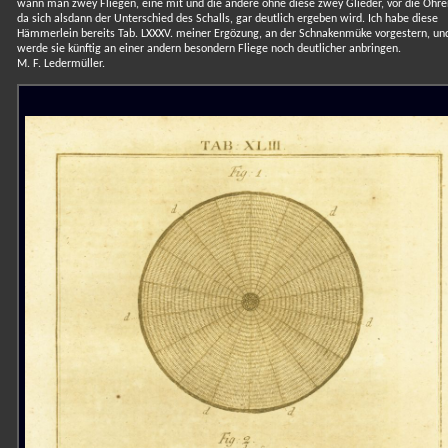
wann man zwey Fliegen, eine mit und die andere ohne diese zwey Glieder, vor die Ohren
da sich alsdann der Unterschied des Schalls, gar deutlich ergeben wird. Ich habe diese
Hämmerlein bereits Tab. LXXXV. meiner Ergözung, an der Schnakenmüke vorgestern, un
werde sie künftig an einer andern besondern Fliege noch deutlicher anbringen.
M. F. Ledermüller.