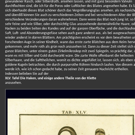
gewundener Rasch, oder Silberdrath, ansehen lassen, und mit ganz besondern Valvuln
durchflochten sind, die ich für die Poros oder Luftlöcher des Blates angesehen habe. Es l
sich überhaubt dieses Blat schöner durch das Vergrößerungsglas ansehen, als nachzeich
und überdiß können Sie auch zu verschiedenen Zeiten und bei verschiedenen Alter der Bl
verschiedene Veränderungen daran wahrnehmen. Dann wenn das Blat noch jung ist, so 
sehr feine und wie Silber, oder durchsichtig Glas anzusehende dornenähnliche Haare, od
Hacken zu beiden Seiten des Randes und auf der ganzen Oberfläche, und die durchlauf
Saft, Luft- und Absonderungsgefäse sehen auch ganz anderst aus, als bei ausgewachsen
wieder anderst in dürren Blättern. Am prächtigsten erscheint es vor dem bewafneten u
forschenden Auge in seiner Kindheit, wann das erste zarte Blätchen aus dem Keim herv
gekommen, und mehr roth als grün noch anzusehen ist. Dann zu dieser Zeit stellet sich 
ganze Blätchen, unter einem guten Zirkelmikroskop mit zwei Spiegeln, so prächtig dar, a
wann es mit Silber und Gold durchwürkt wäre. Die zarte Wolle offenbaret die hellesten
Silberhaare, und die Safttheilchen, womit es dichte angefüllet ist, lassen sich, als eben s
goldene Kugeln betrachten, die durch purpurrothe Röhren hindurch laufen. Von diesem a
werde ich, wie ich schon gedacht habe, zu seiner Zeit genauere Nachricht ertheilen.
Indessen belieben Sie auf der
XLV. Tafel Die Haken, und einige andere Theile von der Klette
anzusehen.