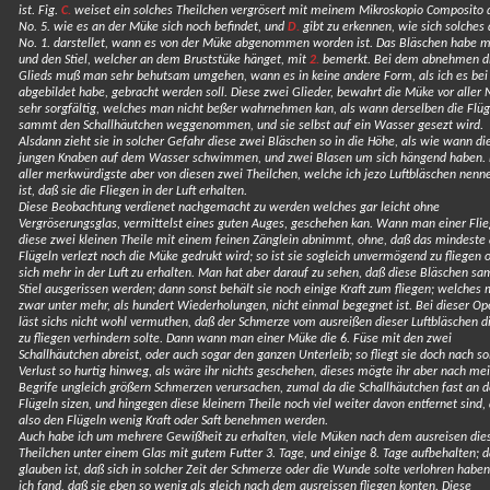
ist. Fig.
C.
weiset ein solches Theilchen vergrösert mit meinem Mikroskopio Composito 
No. 5. wie es an der Müke sich noch befindet, und
D.
gibt zu erkennen, wie sich solches
No. 1. darstellet, wann es von der Müke abgenommen worden ist. Das Bläschen habe 
und den Stiel, welcher an dem Bruststüke hänget, mit
2.
bemerkt. Bei dem abnehmen d
Glieds muß man sehr behutsam umgehen, wann es in keine andere Form, als ich es be
abgebildet habe, gebracht werden soll. Diese zwei Glieder, bewahrt die Müke vor aller 
sehr sorgfältig, welches man nicht beßer wahrnehmen kan, als wann derselben die Flüg
sammt den Schallhäutchen weggenommen, und sie selbst auf ein Wasser gesezt wird.
Alsdann zieht sie in solcher Gefahr diese zwei Bläschen so in die Höhe, als wie wann di
jungen Knaben auf dem Wasser schwimmen, und zwei Blasen um sich hängend haben.
aller merkwürdigste aber von diesen zwei Theilchen, welche ich jezo Luftbläschen nenne
ist, daß sie die Fliegen in der Luft erhalten.
Diese Beobachtung verdienet nachgemacht zu werden welches gar leicht ohne
Vergröserungsglas, vermittelst eines guten Auges, geschehen kan. Wann man einer Fli
diese zwei kleinen Theile mit einem feinen Zänglein abnimmt, ohne, daß das mindeste
Flügeln verlezt noch die Müke gedrukt wird; so ist sie sogleich unvermögend zu fliegen 
sich mehr in der Luft zu erhalten. Man hat aber darauf zu sehen, daß diese Bläschen s
Stiel ausgerissen werden; dann sonst behält sie noch einige Kraft zum fliegen; welches 
zwar unter mehr, als hundert Wiederholungen, nicht einmal begegnet ist. Bei dieser Op
läst sichs nicht wohl vermuthen, daß der Schmerze vom ausreißen dieser Luftbläschen di
zu fliegen verhindern solte. Dann wann man einer Müke die 6. Füse mit den zwei
Schallhäutchen abreist, oder auch sogar den ganzen Unterleib; so fliegt sie doch nach s
Verlust so hurtig hinweg, als wäre ihr nichts geschehen, dieses mögte ihr aber nach m
Begrife ungleich größern Schmerzen verursachen, zumal da die Schallhäutchen fast an 
Flügeln sizen, und hingegen diese kleinern Theile noch viel weiter davon entfernet sind, 
also den Flügeln wenig Kraft oder Saft benehmen werden.
Auch habe ich um mehrere Gewißheit zu erhalten, viele Müken nach dem ausreisen die
Theilchen unter einem Glas mit gutem Futter 3. Tage, und einige 8. Tage aufbehalten; d
glauben ist, daß sich in solcher Zeit der Schmerze oder die Wunde solte verlohren haben;
ich fand, daß sie eben so wenig als gleich nach dem ausreissen fliegen konten. Diese