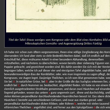
Titel der Tafel: Etwas weniges vom Korngrase oder dem Blat eines Kornhalms Bild a
Mikroskopischen Gemüths- und Augenergötzung Drittes Fünfzig
Ich habe mir schon zum öftern vorgenommen, Ihnen eine völlige Zergliederung des Korn
übersenden; ich fand aber stets so viele Bedenklichkeiten dabei, daß ich endlich auf den
Entschluß fiel, diese mühsame Arbeit in einer besondern Abhandlung, denenselben
mitzutheilen, und nächstens zu überschicken, wovon bereits über siebenzig Figuren von 
Pappier gebracht, und gezeichnet worden sind. Bis dahin werden Sie sich mit der Vorste
begnügen laßen, welche ich auf dieser vier und vierzigsten Tafel abgebildet habe, und d
bewundernswürdigen Bau der Kornblätter, oder, wie man insgemein zu sagen pflegt, de
Korngrases, vor Augen leget. Dasjenige Theilchen, so ich vom Blat genommen habe, we
Sie bei
A.
in natürlicher Gröse, bei
B.
aber in der Größe die das Suchglas erkennen lies, 
endlich bei
C.
durch Nummer oo. beobachtet, abgebildet finden. Ich habe es von einem b
ziemlich ausgetrockneten Strohhalm genommen, und daran zwei Häutchen auf einande
liegend gefunden, wovon das untere
a
ganz ungemein zart , dinne und durchsichtig, und
vielen kleinen perpendikular durchlaufendenden Haarröhrchen besezt ist. Das obere dick
Häutchen C besteht aus verschiedenen Gefäsen, und zwar aus starken gerad, oder
perpendikular durchlaufenden dicken Ribben, oder Röhren
b
, welche mit vielen tausend 
eiförmichen Theilchen
c
angefüllet sind, und ferner aus den Spiralgefäsen
d
die sich wie