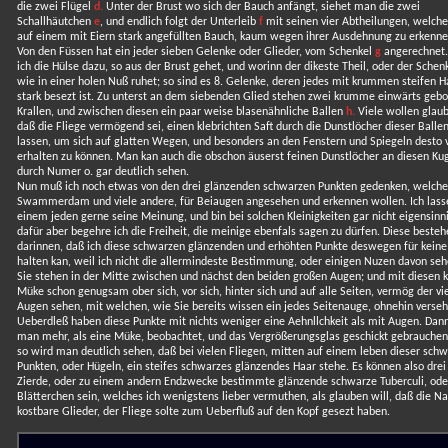
die zwei Flügel
d.
Unter der Brust wo sich der Bauch anfängt, siehet man die zwei
Schallhäutchen
e
, und endlich folgt der Unterleib
f
mit seinen vier Abtheilungen, welche
auf einem mit Eiern stark angefüllten Bauch, kaum wegen ihrer Ausdehnung zu erkenne
Von den Füssen hat ein jeder sieben Gelenke oder Glieder, vom Schenkel
g
angerechnet.
ich die Hülse dazu, so aus der Brust gehet, und worinn der dikeste Theil, oder der Schen
wie in einer holen Nuß ruhet; so sind es 8. Gelenke, deren jedes mit krummen steifen 
stark besezt ist. Zu unterst an dem siebenden Glied stehen zwei krumme einwärts geb
Krallen, und zwischen diesen ein paar weise blasenähnliche Ballen
h.
Viele wollen glau
daß die Fliege vermögend sei, einen klebrichten Saft durch die Dunstlöcher dieser Balle
lassen, um sich auf glatten Wegen, und besonders an den Fenstern und Spiegeln desto 
erhalten zu können. Man kan auch die obschon äuserst feinen Dunstlöcher an diesen Kug
durch Numer o. gar deutlich sehen.
Nun muß ich noch etwas von den drei glänzenden schwarzen Punkten gedenken, welche
Swammerdam und viele andere, für Beiaugen angesehen und erkennen wollen. Ich lass
einem jeden gerne seine Meinung, und bin bei solchen Kleinigkeiten gar nicht eigensinni
dafür aber begehre ich die Freiheit, die meinige ebenfals sagen zu dürfen. Diese besteh
darinnen, daß ich diese schwarzen glänzenden und erhöhten Punkte deswegen für kein
halten kan, weil ich nicht die allermindeste Bestimmung, oder einigen Nuzen davon seh
Sie stehen in der Mitte zwischen und nächst den beiden großen Augen; und mit diesen k
Müke schon genugsam ober sich, vor sich, hinter sich und auf alle Seiten, vermög der vi
Augen sehen, mit welchen, wie Sie bereits wissen ein jedes Seitenauge, ohnehin versehe
Ueberdleß haben diese Punkte mit nichts weniger eine Aehnllchkeit als mit Augen. Da
man mehr, als eine Müke, beobachtet, und das Vergrößerungsglas geschickt gebrauchen
so wird man deutlich sehen, daß bei vielen Fliegen, mitten auf einem leben dieser sch
Punkten, oder Hügeln, ein steifes schwarzes glänzendes Haar stehe. Es können also drei
Zierde, oder zu einem andern Endzwecke bestimmte glänzende schwarze Tuberculi, ode
Blätterchen sein, welches ich wenigstens lieber vermuthen, als glauben will, daß die Na
kostbare Glieder, der Fliege solte zum Ueberfluß auf den Kopf gesezt haben.