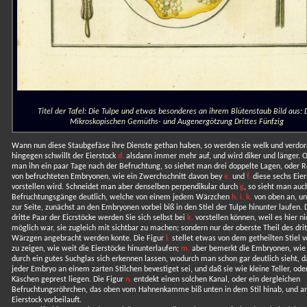
Titel der Tafel: Die Tulpe und etwas besonderes an ihrem Blütenstaub Bild aus: 
Mikroskopischen Gemüths- und Augenergötzung Drittes Fünfzig
Wann nun diese Staubgefäse ihre Dienste gethan haben, so werden sie welk und verdor
hingegen schwillt der Eierstock
d.
alsdann immer mehr auf, und wird diker und länger. 
man ihn ein paar Tage nach der Befruchtung, so siehet man drei doppelte Lagen, oder 
von befruchteten Embryonen, wie ein Zwerchschnitt davon bey
e.
und
f.
diese sechs Eier
vorstellen wird. Schneidet man aber denselben perpendikular durch
g
, so sieht man auc
Befruchtungsgänge deutlich, welche von einem jedem Wärzchen
h. i. k.
von oben an, u
zur Seite, zunächst an den Embryonen vorbei biß in den Stiel der Tulpe hinunter laufen. 
dritte Paar der Eicrstöcke werden Sie sich selbst bei
k.
vorstellen können, weil es hier ni
möglich war, sie zugleich mit sichtbar zu machen; sondern nur der oberste Theil des dri
Wärzgen angebracht werden konte. Die Figur
l.
stellet etwas von dem getheilten Stiel v
zu zeigen, wie weit die Eierstöcke hinunterlaufen;
m.
aber bemerkt die Embryonen, wie 
durch ein gutes Suchglas sich erkennen lassen, wodurch man schon gar deutlich sieht, d
jeder Embryo an einem zarten Stilchen bevestiget sei, und daß sie wie kleine Teller, ode
Käschen geprest liegen. Die Figur
n.
entdekt einen solchen Kanal, oder ein dergleichen
Befruchtungsröhrchen, das oben vom Hahnenkamme biß unten in dem Stil hinab, und a
Eierstock vorbeilauft.