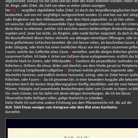
abgezeichnet, woraus Sie die Dicke und das Alter des Astes erkennen werden; indem d
26. Ringe, oder Zirkel, die Zahl von eben so vielen Jahren anzeigen.
Der
Fig. 2.
vergößert abgebildete halbe Zirkel, ist durch das Vergrößerungsgläschen Num
beobachtet, und von mir sorgfältigst nachgezeichnet worden. Es sind hier nur drei Jahr
oder Ringkreise von dem Mittelpunckte, oder dem Mark angezehlet, so sie hier sehen.
Ich wünsche, daß Dieselben Leuwenhöks Figur dagegen halten möchten, um den Unters
desto klarer zu erkennen, welcher sich zwischen unsern beiderseitigen Beobachtungen 
ergeben wird. Jener hat nichts, als Ringlein, oder runde Köcher vorgestelt, da doch in de
die Beschaffenheit dieses Holzes vielmehr aus ablangen viereckigen Öffnungen, oder in 
Kreuz geflochtenen Gefäschen bestehet, die sich besser sehen, als beschreiben lassen. E
jeder Jahrgang, oder Kreis hat einen merklichen Absaz von viel engern zusammen geflo
Fasern, welche das Geflechte eines Zauns
a
vorstellen, und die übrigen Röhrchen gleic
zusammen halten. Ich habe 4. Arten von Gefäsen daran wahrgenommen, erstlich das b
ähnliche Mark im Zentro, oder Mittelpunkte
b.
Zweitens die perpendikular laufenden za
Röhrchen
c.
Drittens die etwas dicker und ebenfals aus dem Marke gerad zur Peripherie
dem Umfang fortgehenden Luftgefäse
d.
(trochae) welche gleichsam Segmente oder
Abschnitte formiren, und endlich viertens horizontal, schreg, oder im Zirkel herum lauf
Röhrchen, oder Fasern
e.
Da ich gesonnen bin, in einer besondern Ausgabe alle bekannt
Holzarten durch die besten Vergrößerungsgläser künftig abzubilden, und der zwei bekan
Männer, Malpighs und Leuwenhoeks Beobachtungen dabei zum Grunde zu legen; so bitt
Sie, mein Gönner, mir bis dahin mit denen übrigen Anmerkungen, die ich bei dieser
Observatlon hätte beifügen sollen, gütige Nachsicht zu schenken.
Dafür theile ich noch eine andere Erfahrung aus dem Pflanzenreiche mit, die auf der
XLIV. Tafel Etwas weniges vom Korngrase oder dem Blat eines Kornhalms
darstellet.