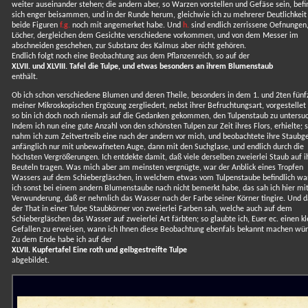
weiter auseinander stehen; die andern aber, so Warzen vorstellen und Gefäse sein, bef
sich enger beisammen, und in der Runde herum, gleichwie ich zu mehrerer Deutlichkeit
beide Figuren
f.g.
noch mit angemerket habe. Und
h.
sind endlich zerrissene Oefnungen
Löcher, dergleichen dem Gesichte verschiedene vorkommen, und von dem Messer im
abschneiden geschehen, zur Substanz des Kalmus aber nicht gehören.
Endlich folgt noch eine Beobachtung aus dem Pflanzenreich, so auf der
XLVII. und XLVIII. Tafel die Tulpe, und etwas besonders an ihrem Blumenstaub
enthält.
Ob ich schon verschiedene Blumen und deren Theile, besonders in dem 1. und 2ten fünf
meiner Mikroskopischen Ergözung zergliedert, nebst ihrer Befruchtungsart, vorgestellet
so bin ich doch noch niemals auf die Gedanken gekommen, den Tulpenstaub zu untersu
Indem ich nun eine gute Anzahl von den schönsten Tulpen zur Zeit ihres Flors, erhielte; 
nahm ich zum Zeitvertreib eine nach der andern vor mich, und beobachtete ihre Staubg
anfänglich nur mit unbewafneten Auge, dann mit den Suchglase, und endlich durch die
höchsten Vergrößerungen. Ich entdekte damit, daß viele derselben zweierlei Staub auf i
Beuteln tragen. Was mich aber am meinsten vergnügte, war der Anblick eines Tropfen
Wassers auf dem Schiebergläschen, in welchem etwas vom Tulpenstaube befindlich wa
ich sonst bei einem andern Blumenstaube nach nicht bemerkt habe, das sah ich hier mi
Verwunderung, daß er nehmlich das Wasser nach der Farbe seiner Körner tingire. Und da
der That in einer Tulpe Staubkörner von zweierlei Farben sah, welche auch auf dem
Schiebergläschen das Wasser auf zweierlei Art färbten; so glaubte ich, Euer ec. einen k
Gefallen zu erweisen, wann ich Ihnen diese Beobachtung ebenfals bekannt machen wür
Zu dem Ende habe ich auf der
XLVII. Kupfertafel Eine roth und gelbgestreifte Tulpe
abgebildet.