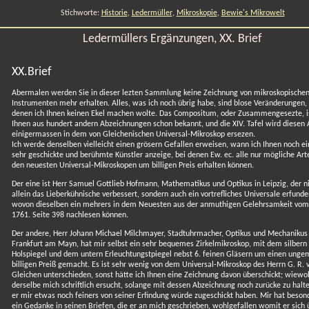
Stichworte:
Historie
,
Ledermüller
,
Mikroskopie
,
Bewie's Mikrowelt
Ledermüllers Ergänzungen, XX. Brief
XX.Brief
Abermalen werden Sie in dieser lezten Sammlung keine Zeichnung von mikroskopische
Instrumenten mehr erhalten. Alles, was ich noch übrig habe, sind blose Veränderungen,
denen ich Ihnen keinen Ekel machen wolte. Das Compositum, oder Zusammengesezte, i
Ihnen aus hundert andern Abzeichnungen schon bekannt, und die XIV. Tafel wird diesen
einigermassen in dem von Gleichenischen Universal-Mikroskop ersezen.
Ich werde denselben vielleicht einen grösern Gefallen erweisen, wann ich Ihnen noch ei
sehr geschickte und berühmte Künstler anzeige, bei denen Ew. ec. alle nur mögliche Art
den neuesten Universal-Mikroskopen um billigen Preis erhalten können.
Der eine ist Herr Samuel Gottlieb Hofmann, Mathematikus und Optikus in Leipzig, der n
allein das Lieberkühnische verbessert, sondern auch ein vortrefliches Universale erfunde
wovon dieselben ein mehrers in dem Neuesten aus der anmuthigen Gelehrsamkeit vom
1761. Seite 398 nachlesen können.
Der andere, Herr Johann Michael Milchmayer, Stadtuhrmacher, Optikus und Mechanikus
Frankfurt am Mayn, hat mir selbst ein sehr bequemes Zirkelmikroskop, mit dem silbern
Holspiegel und dem untern Erleuchtungstpiegel nebst 6. feinen Gläsern um einen unge
billigen Preiß gemacht. Es ist sehr wenig von dem Universal-Mikroskop des Herrn G. R. 
Gleichen unterschieden, sonst hätte ich Ihnen eine Zeichnung davon überschickt; wiewo
derselbe mich schriftlich ersucht, solange mit dessen Abzeichnung noch zurücke zu halte
er mir etwas noch feiners von seiner Erfindung würde zugeschickt haben. Mir hat beson
ein Gedanke in seinen Briefen, die er an mich geschrieben, wohlgefallen womit er sich 