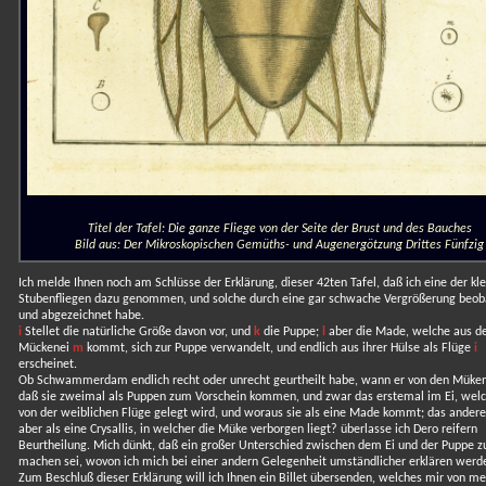
Titel der Tafel: Die ganze Fliege von der Seite der Brust und des Bauches
Bild aus: Der Mikroskopischen Gemüths- und Augenergötzung Drittes Fünfzig
Ich melde Ihnen noch am Schlüsse der Erklärung, dieser 42ten Tafel, daß ich eine der kl
Stubenfliegen dazu genommen, und solche durch eine gar schwache Vergrößerung beob
und abgezeichnet habe.
i
Stellet die natürliche Größe davon vor, und
k
die Puppe;
l
aber die Made, welche aus 
Mückenei
m
kommt, sich zur Puppe verwandelt, und endlich aus ihrer Hülse als Flüge
i
erscheinet.
Ob Schwammerdam endlich recht oder unrecht geurtheilt habe, wann er von den Müken
daß sie zweimal als Puppen zum Vorschein kommen, und zwar das erstemal im Ei, wel
von der weiblichen Flüge gelegt wird, und woraus sie als eine Made kommt; das ander
aber als eine Crysallis, in welcher die Müke verborgen liegt? überlasse ich Dero reifern
Beurtheilung. Mich dünkt, daß ein großer Unterschied zwischen dem Ei und der Puppe z
machen sei, wovon ich mich bei einer andern Gelegenheit umständlicher erklären werd
Zum Beschluß dieser Erklärung will ich Ihnen ein Billet übersenden, welches mir von m