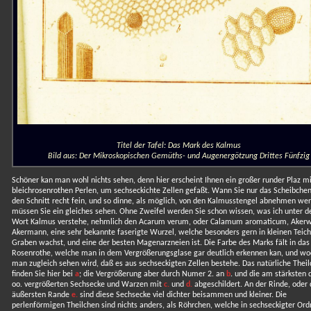
Titel der Tafel: Das Mark des Kalmus
Bild aus: Der Mikroskopischen Gemüths- und Augenergötzung Drittes Fünfzig
Schöner kan man wohl nichts sehen, denn hier erscheint Ihnen ein großer runder Plaz mi
bleichrosenrothen Perlen, um sechseckichte Zellen gefaßt. Wann Sie nur das Scheibchen
den Schnitt recht fein, und so dinne, als möglich, von den Kalmusstengel abnehmen wer
müssen Sie ein gleiches sehen. Ohne Zweifel werden Sie schon wissen, was ich unter 
Wort Kalmus verstehe, nehmlich den Acarum verum, oder Calamum aromaticum, Akerw
Akermann, eine sehr bekannte faserigte Wurzel, welche besonders gern in kleinen Teic
Graben wachst, und eine der besten Magenarzneien ist. Die Farbe des Marks fält in das
Rosenrothe, welche man in dem Vergrößerungsglase gar deutlich erkennen kan, und wo
man zugleich sehen wird, daß es aus sechseckigten Zellen bestehe. Das natürliche Thei
finden Sie hier bei
a
; die Vergrößerung aber durch Numer 2. an
b
. und die am stärksten 
oo. vergrößerten Sechsecke und Warzen mit
c.
und
d.
abgeschildert. An der Rinde, oder
äußersten Rande
e.
sind diese Sechsecke viel dichter beisammen und kleiner. Die
perlenförmigen Theilchen sind nichts anders, als Röhrchen, welche in sechseckigter Or