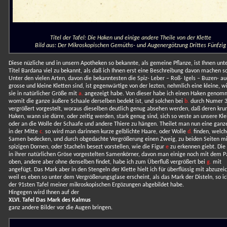
Titel der Tafel: Die Haken und einige andere Theile von der Klette
Bild aus: Der Mikroskopischen Gemüths- und Augenergötzung Drittes Fünfzig
Diese nüzliche und in unsern Apotheken so bekannte, als gemeine Pflanze, ist Ihnen un
Titel Bardana viel zu bekannt, als daß ich Ihnen erst eine Beschreibung davon machen so
Unter den vielen Arten, davon die bekanntesten die Spiz- Leber – Roß- Igels – Buzen- au
grosse und kleine Kletten sind, ist gegenwärtige von der lezten, nehmlich eine kleine, wi
sie in natürlicher Größe mit
a.
angezeigt habe. Von dieser habe ich einen Haken genom
womit die ganze äußere Schaale derselben bedekt ist, und solchen bei
b.
durch Numer 3
vergrößert vorgestelt, woraus dieselben deutlich genug absehen werden, daß deren k
Haken, wann sie dürre, oder zeitig werden, stark genug sind, sich so veste an unsere Kle
oder an die Wolle der Schaafe und andere Thiere zu hängen. Theilet man nun eine ganze
in der Mitte
c.
so wird man darinnen kurze gelblichte Haare, oder Wolle
d.
finden, welch
Samen bedecken, und durch obgedachte Vergrößerung einen Zweig, zu beiden Seiten mi
spizigen Dornen, oder Stacheln besezt vorstellen, wie die Figur
e
zu erkennen giebt. Die
in ihrer natürlichen Gröse vorgestelten Samenkörner, davon man einige noch mit dem 
oben, andere aber ohne denselben findet, habe ich zum Überfluß vergrößert bei
g.
mit
angefügt. Das Mark aber in den Stengeln der Klette hielt ich für überflüssig mit abzuzei
weil es eben so unter dem Vergrößerungsglase erscheint, als das Mark der Disteln, so ic
der 91sten Tafel meiner mikroskopischen Ergözungen abgebildet habe.
Hingegen wird Ihnen auf der
XLVI. Tafel Das Mark des Kalmus
ganz andere Bilder vor die Augen bringen.