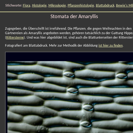
Stichworte:
Flora
,
Histologie
,
Mikroskopie
,
Pflanzenhistologie
,
Blattabdruck
,
Bewie's Mi
Stomata der Amaryllis
Zugegeben, die Überschrift ist irreführend. Die Pflanzen, die gegen Weihnachten in den
Gärtnereien als Amaryllis angeboten werden, gehören tatsächlich zu der Gattung Hipp
(
Rittersterne
). Und was hier abgebildet ist, sind auch die Blattunterseiten der Ritterster
Fotografiert am Blattabdruck. Mehr zur Methodik der Abbildung
ist hier zu finden
.