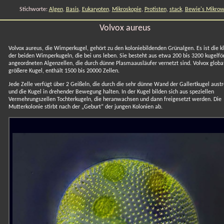
Stichworte:
Algen
,
Basis
,
Eukaryoten
,
Mikroskopie
,
Protisten
,
stack
,
Bewie's Mikrow
Volvox aureus
Volvox aureus, die Wimperkugel, gehört zu den koloniebildenden Grünalgen. Es ist die k
der beiden Wimperkugeln, die bei uns leben. Sie besteht aus etwa 200 bis 3200 kugelf
angeordneten Algenzellen, die durch dünne Plasmaausläufer vernetzt sind. Volvox globat
größere Kugel, enthält 1500 bis 20000 Zellen.
Jede Zelle verfügt über 2 Geißeln, die durch die sehr dünne Wand der Gallertkugel aust
und die Kugel in drehender Bewegung halten. In der Kugel bilden sich aus speziellen
Vermehrungszellen Tochterkugeln, die heranwachsen und dann freigesetzt werden. Die
Mutterkolonie stirbt nach der „Geburt“ der jungen Kolonien ab.