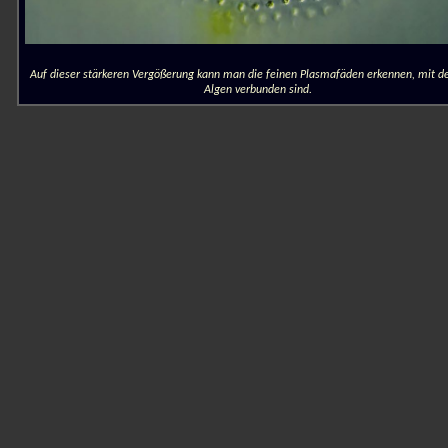
Auf dieser stärkeren Vergößerung kann man die feinen Plasmafäden erkennen, mit d
Algen verbunden sind.