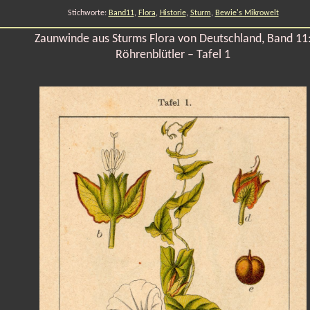
Stichworte:
Band11
,
Flora
,
Historie
,
Sturm
,
Bewie's Mikrowelt
Zaunwinde aus Sturms Flora von Deutschland, Band 11
Röhrenblütler – Tafel 1