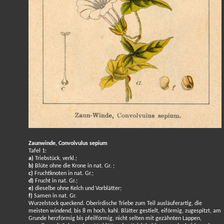
Zaunwinde, Convolvulus sepium
Tafel 1:
a)
Triebstück, verkl.;
b)
Blüte ohne die Krone in nat. Gr. ;
c)
Fruchtknoten in nat. Gr.;
d)
Frucht in nat. Gr.;
e)
dieselbe ohne Kelch und Vorblätter;
f)
Samen in nat. Gr.
Wurzelstock queckend. Oberirdische Triebe zum Teil ausläuferartig, die
meisten windend, bis 8 m hoch, kahl. Blätter gestielt, eiförmig, zugespitzt, am
Grunde herzförmig bis pfeilförmig, nicht selten mit gezähnten Lappen,