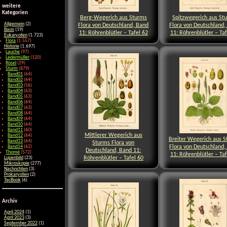
weitere
Kategorien
Berg-Wegerich aus Sturms
Spitzwegerich aus St
Allgemein
(2)
Flora von Deutschland, Band
Flora von Deutschland,
Basis
(19)
11: Röhrenblütler – Tafel 62
11: Röhrenblütler – Taf
Eukaryoten
(1.723)
Flora
(1.557)
Historie
(1.697)
Lauche
(97)
Ledermüller
(120)
Rösel
(29)
Sturm
(879)
Band01
(64)
Band02
(64)
Band03
(56)
Band04
(63)
Band05
(63)
Band06
(64)
Band07
(63)
Band08
(64)
Band09
(64)
Band10
(64)
Band11
(60)
Mittlerer Wegerich aus
Band12
(64)
Breiter Wegerich aus 
Band13
(64)
Sturms Flora von
Flora von Deutschland,
Band14
(62)
Deutschland, Band 11:
Thomé
(572)
11: Röhrenblütler – Taf
Röhrenblütler – Tafel 60
Lupenbild
(23)
Mikroskopie
(277)
Nachrichten
(3)
Prokaryoten
(2)
TecBook
(6)
Archiv
April 2024
(1)
April 2023
(3)
September 2022
(1)