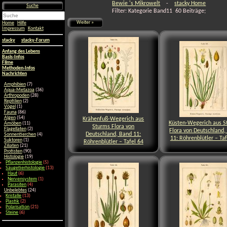
Bewie 's Mikrowelt
-
stacky Home
Suche
Filter: Kategorie Band11 60 Beiträge;
Weiter »
Home
Hilfe
Impressum
Kontakt
stacky
stacky-Forum
Anfang des Lebens
Basis-Infos
Filme
Methoden-Infos
Nachrichten
Amphibien
(7)
Aqua-Metazoa
(36)
Arthropoden
(28)
Reptilien
(2)
Vögel
(1)
Fauna
(86)
Algen
(54)
Krähenfuß-Wegerich aus
Küsten-Wegerich aus S
Amöben
(11)
Sturms Flora von
Flagellaten
(2)
Flora von Deutschland,
Deutschland, Band 11:
Sonnentierchen
(4)
11: Röhrenblütler – Taf
Suktoren
(1)
Röhrenblütler – Tafel 64
Ziliaten
(21)
Protisten
(90)
Histologie
(19)
Pflanzenhistologie
(5)
Säugetierhistologie
(13)
Haut
(6)
Nervensystem
(1)
Parasiten
(4)
Unbelebtes
(24)
Kristalle
(13)
Plastik
(2)
Polarisation
(21)
Steine
(6)