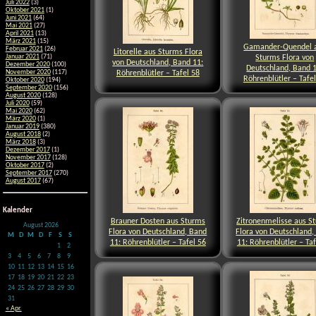
Juli 2022
(3)
Oktober 2021
(1)
Juni 2021
(64)
Mai 2021
(27)
April 2021
(13)
März 2021
(15)
Gamander-Quendel 
Februar 2021
(26)
Litorelle aus Sturms Flora
Sturms Flora von
Januar 2021
(71)
von Deutschland, Band 11:
Dezember 2020
(100)
Deutschland, Band 1
Röhrenblütler – Tafel 58
November 2020
(117)
Röhrenblütler – Tafe
Oktober 2020
(194)
September 2020
(156)
August 2020
(128)
Juli 2020
(59)
Mai 2020
(62)
März 2020
(1)
Januar 2019
(380)
August 2018
(2)
März 2018
(3)
Dezember 2017
(1)
November 2017
(128)
Oktober 2017
(2)
September 2017
(270)
August 2017
(67)
Kalender
Brauner Dosten aus Sturms
Zitronenmelisse aus S
August 2026
Flora von Deutschland, Band
Flora von Deutschland,
M
D
M
D
F
S
S
11: Röhrenblütler – Tafel 56
11: Röhrenblütler – Taf
1
2
3
4
5
6
7
8
9
10
11
12
13
14
15
16
17
18
19
20
21
22
23
24
25
26
27
28
29
30
31
« Apr.