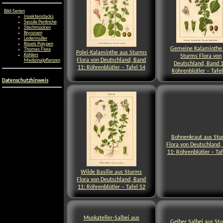
Bild-Serien
Insektenstacks
Sessile Peritriche
Stechmücken
Bryozoen
Ledermüller
Rösels Polypen
Gemeine Kalaminthe
Thomes Flora
Polei-Kalaminthe aus Sturms
Köhlers
Sturms Flora von
Flora von Deutschland, Band
Medizinalpflanzen
Deutschland, Band 1
11: Röhrenblütler – Tafel 54
Röhrenblütler – Tafe
Datenschutzhinweis
Bohnenkraut aus Stu
Flora von Deutschland,
11: Röhrenblütler – Taf
Wilde Basilie aus Sturms
Flora von Deutschland, Band
11: Röhrenblütler – Tafel 52
Muskateller-Salbei aus
Gelber Salbei aus St