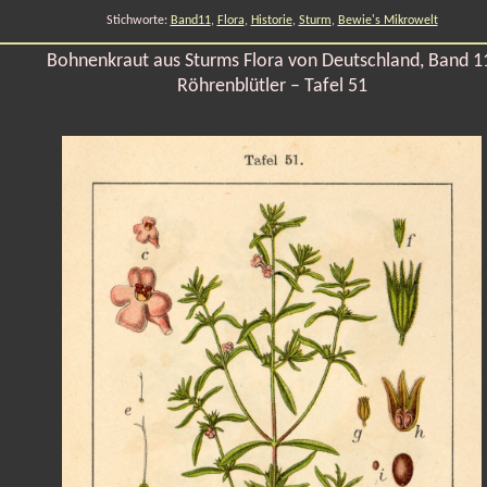
Stichworte:
Band11
,
Flora
,
Historie
,
Sturm
,
Bewie's Mikrowelt
Bohnenkraut aus Sturms Flora von Deutschland, Band 1
Röhrenblütler – Tafel 51