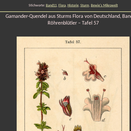
Stichworte:
Band11
,
Flora
,
Historie
,
Sturm
,
Bewie's Mikrowelt
Gamander-Quendel aus Sturms Flora von Deutschland, Ban
Röhrenblütler – Tafel 57