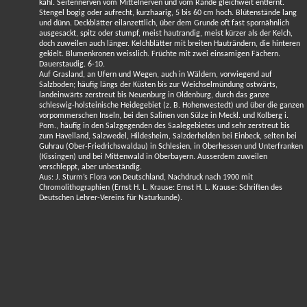
kahl. Seitennerven vom Mittelnerven und vom Rande gleichweit entfernt.
Stengel bogig oder aufrecht, kurzhaarig, 5 bis 60 cm hoch. Blütenstände lang
und dünn. Deckblätter eilanzettlich, über dem Grunde oft fast spornähnlich
ausgesackt, spitz oder stumpf, meist hautrandig, meist kürzer als der Kelch,
doch zuweilen auch länger. Kelchblätter mit breiten Hauträndern, die hinteren
gekielt. Blumenkronen weisslich. Früchte mit zwei einsamigen Fächern.
Dauerstaudig. 6-10.
Auf Grasland, an Ufern und Wegen, auch in Wäldern, vorwiegend auf
Salzboden; häufig längs der Küsten bis zur Weichselmündung ostwärts,
landeinwärts zerstreut bis Neuenburg in Oldenburg, durch das ganze
schleswig-holsteinische Heidegebiet (z. B. Hohenwestedt) und über die ganzen
vorpommerschen Inseln, bei den Salinen von Sülze in Meckl. und Kolberg i.
Pom., häufig in den Salzgegenden des Saalegebietes und sehr zerstreut bis
zum Havelland, Salzwedel, Hildesheim, Salzderhelden bei Einbeck, selten bei
Guhrau (Ober-Friedrichswaldau) in Schlesien, in Oberhessen und Unterfranken
(Kissingen) und bei Mittenwald in Oberbayern. Ausserdem zuweilen
verschleppt, aber unbeständig.
Aus: J. Sturm’s Flora von Deutschland, Nachdruck nach 1900 mit
Chromolithographien (Ernst H. L. Krause: Ernst H. L. Krause: Schriften des
Deutschen Lehrer-Vereins für Naturkunde).