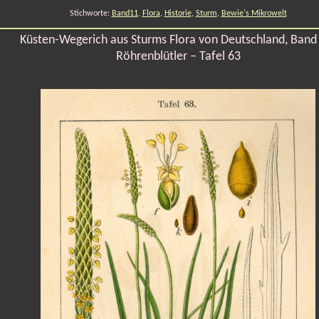
Stichworte:
Band11
,
Flora
,
Historie
,
Sturm
,
Bewie's Mikrowelt
Küsten-Wegerich aus Sturms Flora von Deutschland, Band
Röhrenblütler – Tafel 63