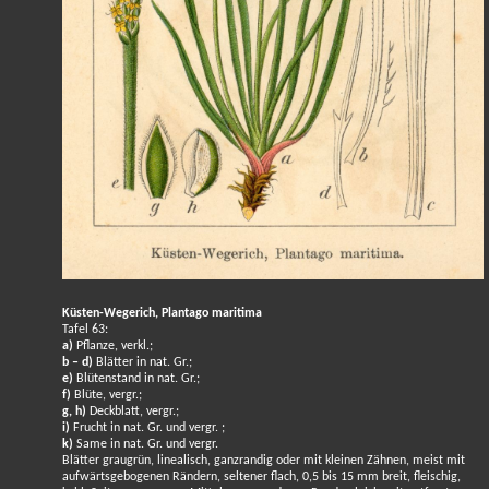
Küsten-Wegerich, Plantago maritima
Tafel 63:
a)
Pflanze, verkl.;
b – d)
Blätter in nat. Gr.;
e)
Blütenstand in nat. Gr.;
f)
Blüte, vergr.;
g, h)
Deckblatt, vergr.;
i)
Frucht in nat. Gr. und vergr. ;
k)
Same in nat. Gr. und vergr.
Blätter graugrün, linealisch, ganzrandig oder mit kleinen Zähnen, meist mit
aufwärtsgebogenen Rändern, seltener flach, 0,5 bis 15 mm breit, fleischig,