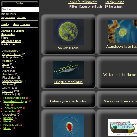
Bewie 's Mikrowelt
-
stacky Home
Suche
Filter: Kategorie Basis 19 Beiträge;
Home
Hilfe
Impressum
Kontakt
stacky
stacky-Forum
Anfang des Lebens
Basis-Infos
Filme
Methoden-Infos
Nachrichten
Acanthocystis turfa
Volvox aureus
Amphibien
(7)
Aqua-Metazoa
(36)
Arthropoden
(28)
Reptilien
(2)
Vögel
(1)
Fauna
(86)
Algen
(54)
Wo kommt der Name 
Amöben
(11)
Flagellaten
(2)
Sonnentierchen
(4)
Dileptus monilatus
Suktoren
(1)
Ziliaten
(21)
Protisten
(90)
Histologie
(19)
Pflanzenhistologie
(5)
Heterocysten bei Nostoc
Stephanosphaera pluvi
Säugetierhistologie
(13)
Haut
(6)
Nervensystem
(1)
Parasiten
(4)
Unbelebtes
(24)
Kristalle
(13)
Plastik
(2)
Polarisation
(21)
Steine
(6)