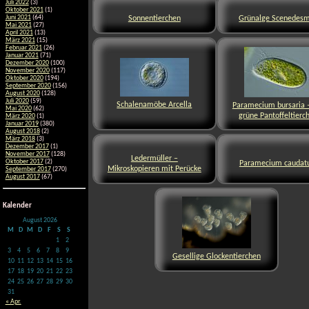
Juli 2022
(3)
Oktober 2021
(1)
Sonnentierchen
Grünalge Scenedes
Juni 2021
(64)
Mai 2021
(27)
April 2021
(13)
März 2021
(15)
Februar 2021
(26)
Januar 2021
(71)
Dezember 2020
(100)
November 2020
(117)
Oktober 2020
(194)
September 2020
(156)
August 2020
(128)
Juli 2020
(59)
Schalenamöbe Arcella
Paramecium bursaria 
Mai 2020
(62)
grüne Pantoffeltierc
März 2020
(1)
Januar 2019
(380)
August 2018
(2)
März 2018
(3)
Dezember 2017
(1)
November 2017
(128)
Ledermüller –
Oktober 2017
(2)
Paramecium cauda
Mikroskopieren mit Perücke
September 2017
(270)
August 2017
(67)
Kalender
August 2026
M
D
M
D
F
S
S
1
2
3
4
5
6
7
8
9
Gesellige Glockentierchen
10
11
12
13
14
15
16
17
18
19
20
21
22
23
24
25
26
27
28
29
30
31
« Apr.