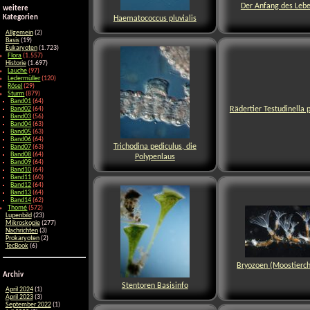
Der Anfang des Leb
weitere
Kategorien
Haematococcus pluvialis
Allgemein
(2)
Basis
(19)
Eukaryoten
(1.723)
Flora
(1.557)
Historie
(1.697)
Lauche
(97)
Ledermüller
(120)
Rösel
(29)
Sturm
(879)
Band01
(64)
Rädertier Testudinella 
Band02
(64)
Band03
(56)
Band04
(63)
Band05
(63)
Band06
(64)
Trichodina pediculus, die
Band07
(63)
Band08
(64)
Polypenlaus
Band09
(64)
Band10
(64)
Band11
(60)
Band12
(64)
Band13
(64)
Band14
(62)
Thomé
(572)
Lupenbild
(23)
Mikroskopie
(277)
Nachrichten
(3)
Prokaryoten
(2)
TecBook
(6)
Bryozoen (Moostierc
Archiv
Stentoren Basisinfo
April 2024
(1)
April 2023
(3)
September 2022
(1)