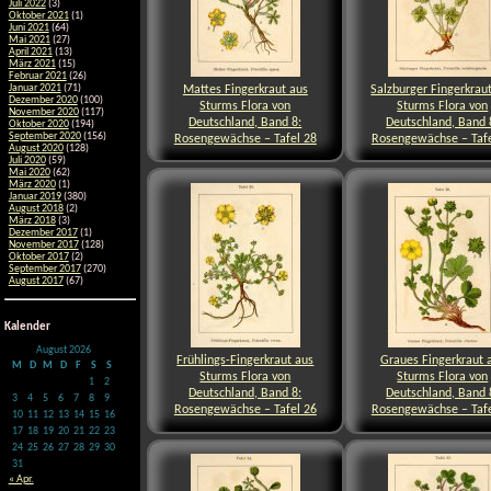
Juli 2022
(3)
Oktober 2021
(1)
Juni 2021
(64)
Mai 2021
(27)
April 2021
(13)
März 2021
(15)
Februar 2021
(26)
Mattes Fingerkraut aus
Salzburger Fingerkrau
Januar 2021
(71)
Dezember 2020
(100)
Sturms Flora von
Sturms Flora von
November 2020
(117)
Deutschland, Band 8:
Deutschland, Band 
Oktober 2020
(194)
September 2020
(156)
Rosengewächse – Tafel 28
Rosengewächse – Tafe
August 2020
(128)
Juli 2020
(59)
Mai 2020
(62)
März 2020
(1)
Januar 2019
(380)
August 2018
(2)
März 2018
(3)
Dezember 2017
(1)
November 2017
(128)
Oktober 2017
(2)
September 2017
(270)
August 2017
(67)
Kalender
August 2026
Frühlings-Fingerkraut aus
Graues Fingerkraut 
M
D
M
D
F
S
S
Sturms Flora von
Sturms Flora von
1
2
Deutschland, Band 8:
Deutschland, Band 
3
4
5
6
7
8
9
Rosengewächse – Tafel 26
Rosengewächse – Tafe
10
11
12
13
14
15
16
17
18
19
20
21
22
23
24
25
26
27
28
29
30
31
« Apr.