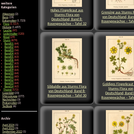
weitere
Kategorien
Hohes Fingerkraut aus
Grensing aus Sturms 
Allgemein
(2)
Sturms Flora von
von Deutschland, Ban
Basis
(19)
Deutschland, Band 8:
Eukaryoten
(1.723)
Rosengewächse – Tafe
Rosengewächse – Tafel 32
Flora
(1.557)
Historie
(1.697)
Lauche
(97)
Ledermüller
(120)
Rösel
(29)
Sturm
(879)
Band01
(64)
Band02
(64)
Band03
(56)
Band04
(63)
Band05
(63)
Band06
(64)
Band07
(63)
Band08
(64)
Band09
(64)
Band10
(64)
Band11
(60)
Band12
(64)
Band13
(64)
Goldiges Fingerkraut
Sibbaldie aus Sturms Flora
Band14
(62)
Sturms Flora von
Thomé
(572)
von Deutschland, Band 8:
Deutschland, Band 
Lupenbild
(23)
Rosengewächse – Tafel 30
Mikroskopie
(277)
Rosengewächse – Tafe
Nachrichten
(3)
Prokaryoten
(2)
TecBook
(6)
Archiv
April 2024
(1)
April 2023
(3)
September 2022
(1)