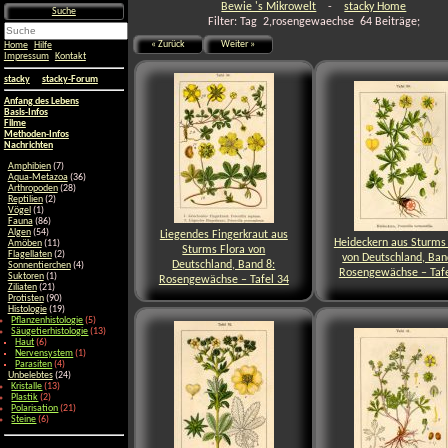
Bewie 's Mikrowelt
-
stacky Home
Suche
Filter: Tag 2,rosengewaechse 64 Beiträge;
« Zurück
Weiter »
Home
Hilfe
Impressum
Kontakt
stacky
stacky-Forum
Anfang des Lebens
Basis-Infos
Filme
Methoden-Infos
Nachrichten
Amphibien
(7)
Aqua-Metazoa
(36)
Arthropoden
(28)
Reptilien
(2)
Vögel
(1)
Fauna
(86)
Algen
(54)
Liegendes Fingerkraut aus
Heideckern aus Sturms 
Amöben
(11)
Sturms Flora von
Flagellaten
(2)
von Deutschland, Ban
Deutschland, Band 8:
Sonnentierchen
(4)
Rosengewächse – Tafe
Suktoren
(1)
Rosengewächse – Tafel 34
Ziliaten
(21)
Protisten
(90)
Histologie
(19)
Pflanzenhistologie
(5)
Säugetierhistologie
(13)
Haut
(6)
Nervensystem
(1)
Parasiten
(4)
Unbelebtes
(24)
Kristalle
(13)
Plastik
(2)
Polarisation
(21)
Steine
(6)