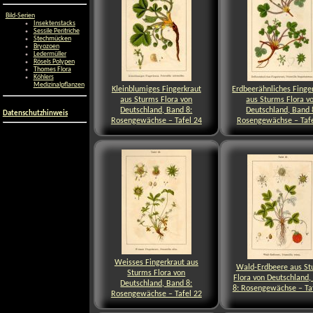
Bild-Serien
Insektenstacks
Sessile Peritriche
Stechmücken
Bryozoen
Ledermüller
Rösels Polypen
Thomes Flora
Köhlers
Medizinalpflanzen
Kleinblumiges Fingerkraut
Erdbeerähnliches Finge
aus Sturms Flora von
aus Sturms Flora v
Deutschland, Band 8:
Deutschland, Band 
Datenschutzhinweis
Rosengewächse – Tafel 24
Rosengewächse – Tafe
Weisses Fingerkraut aus
Wald-Erdbeere aus St
Sturms Flora von
Flora von Deutschland,
Deutschland, Band 8:
8: Rosengewächse – Ta
Rosengewächse – Tafel 22